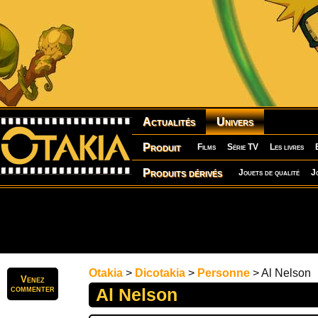
Actualités
Univers
Produit
Films
Série TV
Les livres
Produits dérivés
Jouets de qualité
J
Otakia
>
Dicotakia
>
Personne
> Al Nelson
Venez
commenter
Al Nelson