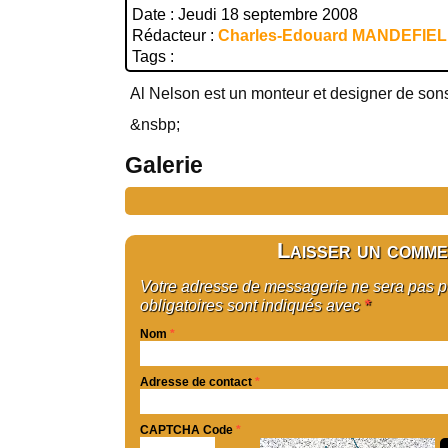
Date : Jeudi 18 septembre 2008
Rédacteur :
Charles-Edouard MANDEFIE
Tags :
Al Nelson est un monteur et designer de son
&nsbp;
Galerie
Laisser un comme
Votre adresse de messagerie ne sera pas 
obligatoires sont indiqués avec
*
Nom
*
Adresse de contact
*
CAPTCHA Code
*