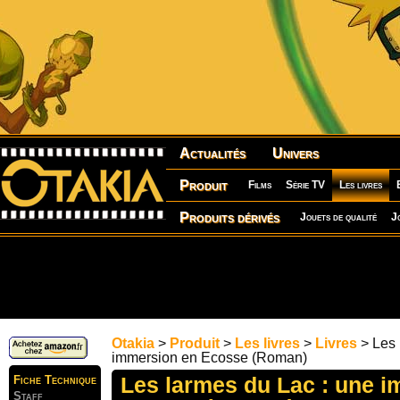
Actualités
Univers
Produit
Films
Série TV
Les livres
Produits dérivés
Jouets de qualité
J
Otakia
>
Produit
>
Les livres
>
Livres
> Les 
immersion en Ecosse (Roman)
Les larmes du Lac : une 
Fiche Technique
Staff