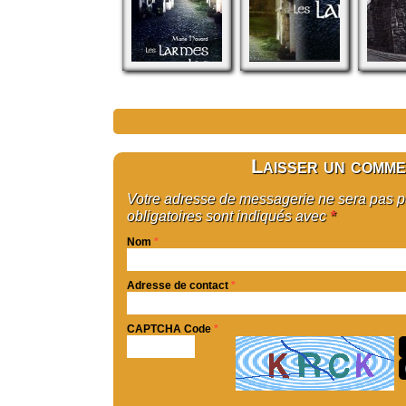
Laisser un comme
Votre adresse de messagerie ne sera pas 
obligatoires sont indiqués avec
*
Nom
*
Adresse de contact
*
CAPTCHA Code
*