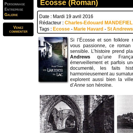
Ecosse (Roman)
Personnage
Entreprise
Galerie
Date : Mardi 19 avril 2016
Rédacteur :
Charles-Edouard MANDEFIE
Venez
Tags :
Ecosse
-
Marie Havard
-
St Andrews
commenter
Si l’Écosse et son folklore
vous passionne, ce roman d
sensible. L’histoire prend pl
Andrews
qu’une França
émerveillement et parfois un
documenté, les faits his
harmonieusement au surnatur
explorent aussi bien la vil
d’
Anne
son héroïne.