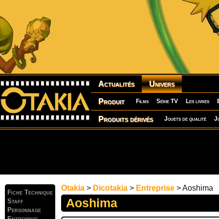
Actualités
Univers
Produit
Films
Série TV
Les livres
Produits dérivés
Jouets de qualité
J
Otakia
>
Dicotakia
>
Entreprise
> Aoshima
Fiche Technique
Aoshima
Staff
Personnage
Entreprise