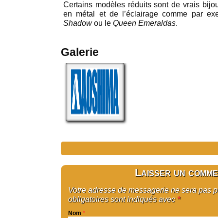
Certains modèles réduits sont de vrais bijo
en métal et de l’éclairage comme par exe
Shadow
ou le
Queen Emeraldas
.
Galerie
Laisser un comme
Votre adresse de messagerie ne sera pas 
obligatoires sont indiqués avec
*
Nom
*