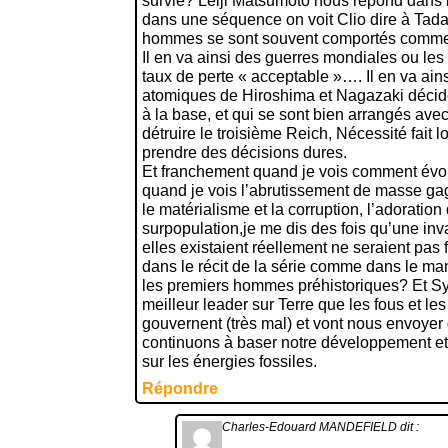
survie? Leiji Matsumoto nous répond dans 
dans une séquence on voit Clio dire à Tada
hommes se sont souvent comportés comme 
Il en va ainsi des guerres mondiales ou le
taux de perte « acceptable »…. Il en va a
atomiques de Hiroshima et Nagazaki décid
à la base, et qui se sont bien arrangés ave
détruire le troisième Reich, Nécessité fait 
prendre des décisions dures.
Et franchement quand je vois comment évol
quand je vois l’abrutissement de masse g
le matérialisme et la corruption, l’adoration d
surpopulation,je me dis des fois qu’une inva
elles existaient réellement ne seraient pas
dans le récit de la série comme dans le ma
les premiers hommes préhistoriques? Et Sy
meilleur leader sur Terre que les fous et les
gouvernent (très mal) et vont nous envoyer
continuons à baser notre développement e
sur les énergies fossiles.
Répondre
Charles-Edouard MANDEFIELD
dit :