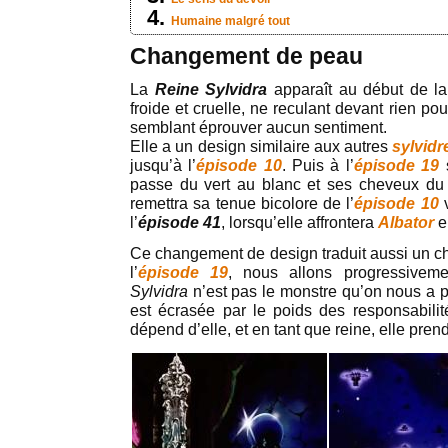
Humaine malgré tout
Changement de peau
La
Reine Sylvidra
apparaît au début de l
froide et cruelle, ne reculant devant rien pou
semblant éprouver aucun sentiment.
Elle a un design similaire aux autres
sylvidr
jusqu’à l’
épisode 10
. Puis à l’
épisode 19
s
passe du vert au blanc et ses cheveux du 
remettra sa tenue bicolore de l’
épisode 10
v
l’
épisode 41
, lorsqu’elle affrontera
Albator
e
Ce changement de design traduit aussi un cha
l’
épisode 19
, nous allons progressivem
Sylvidra
n’est pas le monstre qu’on nous a p
est écrasée par le poids des responsabili
dépend d’elle, et en tant que reine, elle pren