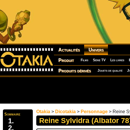
Actualités
Univers
Produit
Films
Série TV
Les livres
Produits dérivés
Jouets de qualité
J
Otakia
>
Dicotakia
>
Personnage
> Reine Sy
Sommaire
Reine Sylvidra (Albator 78