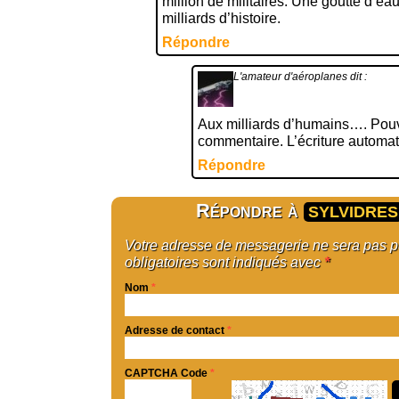
million de militaires. Une goutte d’ea
milliards d’histoire.
Répondre
L'amateur d'aéroplanes
dit :
Aux milliards d’humains…. Pouv
commentaire. L’écriture automat
Répondre
Répondre à
SYLVIDRES
Votre adresse de messagerie ne sera pas 
obligatoires sont indiqués avec
*
Nom
*
Adresse de contact
*
CAPTCHA Code
*