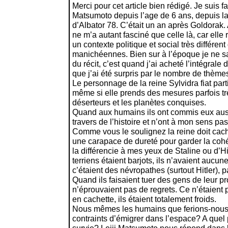
Merci pour cet article bien rédigé. Je suis fa
Matsumoto depuis l’age de 6 ans, depuis la
d’Albator 78. C’était un an après Goldorak
ne m’a autant fasciné que celle là, car ell
un contexte politique et social très différent
manichéennes. Bien sur à l’époque je ne sai
du récit, c’est quand j’ai acheté l’intégral
que j’ai été surpris par le nombre de thème
Le personnage de la reine Sylvidra fiat part
même si elle prends des mesures parfois tr
déserteurs et les planètes conquises.
Quand aux humains ils ont commis eux aus
travers de l’histoire et n’ont à mon sens pa
Comme vous le soulignez la reine doit cac
une carapace de dureté pour garder la coh
la différencie à mes yeux de Staline ou d’Hi
terriens étaient barjots, ils n’avaient aucu
c’étaient des névropathes (surtout Hitler), 
Quand ils faisaient tuer des gens de leur p
n’éprouvaient pas de regrets. Ce n’étaient 
en cachette, ils étaient totalement froids.
Nous mêmes les humains que ferions-nous s
contraints d’émigrer dans l’espace? A quel 