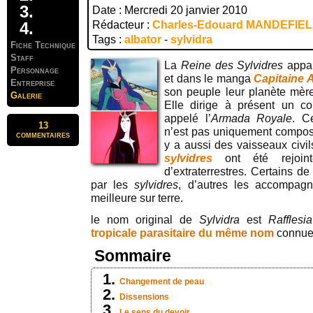
Date : Mercredi 20 janvier 2010
Rédacteur :
Charles-Edouard MANDEFIE
Tags :
albator
-
sylvidra
Fiche Technique
Staff
La
Reine des Sylvidres
appar
Personnage
et dans le manga
Capitaine 
Entreprise
son peuple leur planète mère c
Galerie
Elle dirige à présent un c
appelé l’
Armada Royale
. C
13
n’est pas uniquement composé
commentaires
y a aussi des vaisseaux civils
sylvidres
ont été rejoint
d’extraterrestres. Certains d
par les
sylvidres
, d’autres les accompagn
meilleure sur terre.
le nom original de
Sylvidra
est
Rafflesia
tropicale parasitaire du même nom
connue 
Sommaire
Changement de peau
Dissensions
Le sens du devoir