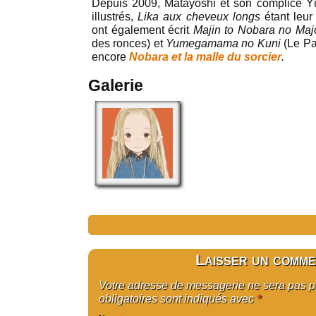
Depuis 2009, Matayoshi et son complice Y
illustrés,
Lika aux cheveux longs
étant leur
ont également écrit
Majin to Nobara no Maj
des ronces) et
Yumegamama no Kuni
(Le Pa
encore
Nobara et la malle du sorcier
.
Galerie
Laisser un comme
Votre adresse de messagerie ne sera pas 
obligatoires sont indiqués avec
*