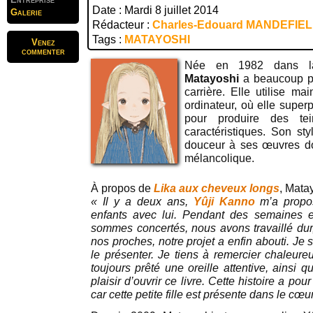
Date : Mardi 8 juillet 2014
Galerie
Rédacteur :
Charles-Edouard MANDEFIE
Tags :
MATAYOSHI
Venez
commenter
Née en 1982 dans la 
Matayoshi
a beaucoup pe
carrière. Elle utilise ma
ordinateur, où elle supe
pour produire des tei
caractéristiques. Son sty
douceur à ses œuvres do
mélancolique.
À propos de
Lika aux cheveux longs
, Mata
« Il y a deux ans,
Yûji Kanno
m’a propos
enfants avec lui. Pendant des semaines 
sommes concertés, nous avons travaillé dur,
nos proches, notre projet a enfin abouti. Je s
le présenter. Je tiens à remercier chaleur
toujours prêté une oreille attentive, ainsi q
plaisir d’ouvrir ce livre. Cette histoire a pou
car cette petite fille est présente dans le cœ