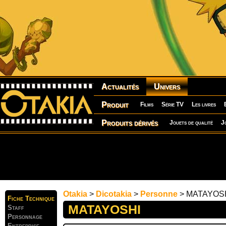
Actualités
Univers
Produit
Films
Série TV
Les livres
Produits dérivés
Jouets de qualité
J
Otakia
>
Dicotakia
>
Personne
> MATAYOS
Fiche Technique
MATAYOSHI
Staff
Personnage
Entreprise