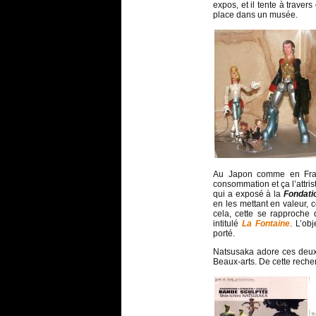
expos, et il tente à traver
place dans un musée.
Au Japon comme en Franc
consommation et ça l’attri
qui a exposé à la
Fondatio
en les mettant en valeur,
cela, cette se rapproche
intitulé
La Fontaine
. L’ob
porté.
Natsusaka adore ces deux a
Beaux-arts. De cette reche