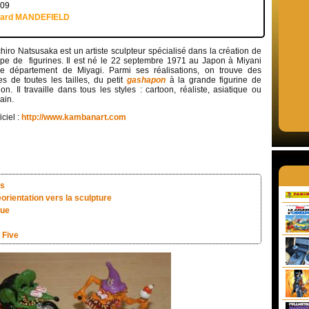
009
uard MANDEFIELD
chiro Natsusaka est un artiste sculpteur spécialisé dans la création de
ype de figurines. Il est né le 22 septembre 1971 au Japon à Miyani
e département de Miyagi. Parmi ses réalisations, on trouve des
nes de toutes les tailles, du petit
gashapon
à la grande figurine de
ion. Il travaille dans tous les styles : cartoon, réaliste, asiatique ou
ain.
iciel :
http://www.kambanart.com
es
éorientation vers la sculpture
que
 Five