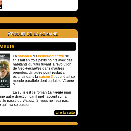
Produit de la semaine
 Meute
La
saison 4
du
Visiteur du futur
se
finissait en trois petits points avec des
habitants du futur fuyant la révolution
de
Neo-Versailles
dans d’autres
périodes. Un autre point restait à
éclaircir dans la
saison 3
: quel était ce
monde parallèle dont parlait le
Visiteur
?
La suite est ce roman
La meute
mais
ne autre direction car il met l’accent sur la
et le passé du
Visiteur
. Si vous ne lisez pas,
e qu’il va se passer !
Lire la suite