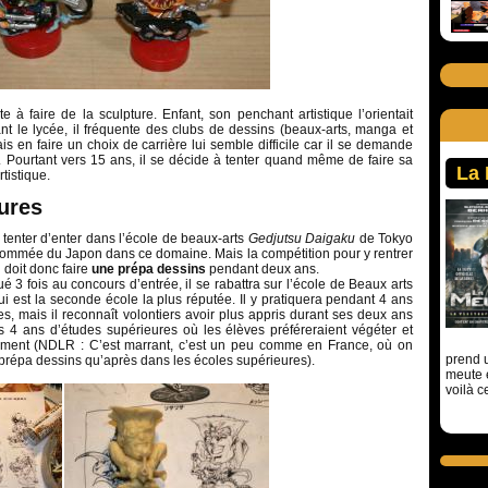
te à faire de la sculpture. Enfant, son penchant artistique l’orientait
ant le lycée, il fréquente des clubs de dessins (beaux-arts, manga et
mais en faire un choix de carrière lui semble difficile car il se demande
 Pourtant vers 15 ans, il se décide à tenter quand même de faire sa
La
tistique.
ures
e tenter d’enter dans l’école de beaux-arts
Gedjutsu Daigaku
de Tokyo
renommée du Japon dans ce domaine. Mais la compétition pour y rentrer
l doit donc faire
une prépa dessins
pendant deux ans.
 3 fois au concours d’entrée, il se rabattra sur l’école de Beaux arts
i est la seconde école la plus réputée. Il y pratiquera pendant 4 ans
s, mais il reconnaît volontiers avoir plus appris durant ses deux ans
4 ans d’études supérieures où les élèves préféreraient végéter et
dument (NDLR : C’est marrant, c’est un peu comme en France, où on
prend u
prépa dessins qu’après dans les écoles supérieures).
meute 
voilà c