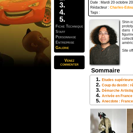
Date : Mardi 20 octobre 2
Rédacteur :
Charles-Edo
Tags :
Shin-i
Fiche Technique
protot
dans l
Staff
figuri
Personnage
collect
Entreprise
améric
Galerie
Site off
Venez
commenter
Sommaire
Etudes supérieur
Coup du destin : r
Démarche Artisti
Arrivée en France
Anecdote : France