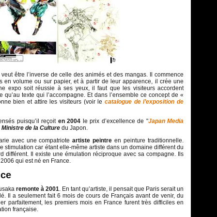
 veut être l’inverse de celle des animés et des mangas. Il commence
 en volume ou sur papier, et à partir de leur apparence, il crée une
ne expo soit réussie à ses yeux, il faut que les visiteurs accordent
rine qu’au texte qui l’accompagne. Et dans l’ensemble ce concept de «
ne bien et attire les visiteurs (voir le
catalogue de l’exposition de
ensés puisqu’il reçoit
en 2004
le prix d’excellence de "
Japan Media
r
Ministre de la Culture
du Japon.
rie avec une compatriote
artiste peintre
en peinture traditionnelle.
e stimulation car étant elle-même artiste dans un domaine différent du
rd différent. Il existe une émulation réciproque avec sa compagne. Ils
 2006 qui est né en France.
nce
susaka
remonte à 2001
. En tant qu’artiste, il pensait que Paris serait un
ulé. Il a seulement fait 6 mois de cours de Français avant de venir, du
r parfaitement, les premiers mois en France furent très difficiles en
ation française.