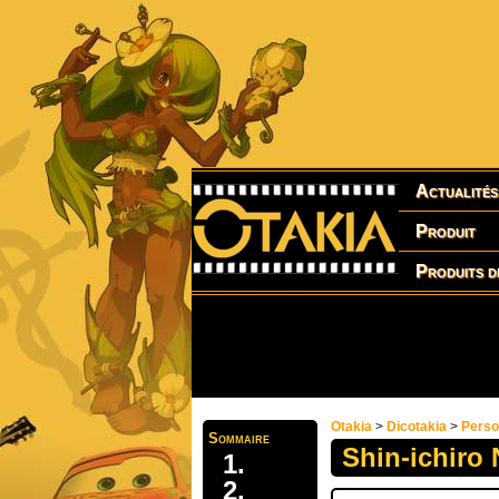
Actualités
Produit
Produits d
Otakia
>
Dicotakia
>
Pers
Sommaire
Shin-ichiro