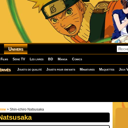
Univers
Films
Série TV
Les livres
BD
Manga
Comics
érivés
Jouets de qualité
Jouets pour enfants
Miniatures
Maquettes
Jeux V
onne
> Shin-ichiro Natsusaka
 Natsusaka