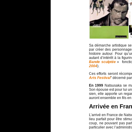
Sa démarche artistique se
par créer des personnages
histoire autour. Pour qu’u
autant d’intérêt à la figu
Bande sculptée
» fonction
2004
).
Ces efforts seront récomp
Arts Festival
" décerné pa
En 1999
Natsusaka se ma
Son épouse est pour lui un
sien, elle apporte un rega
auront ensemble en fils en
Arrivée en Fra
L’arrivé en France de Nat
lieu parfait pour être stim
coup, ne pouvant pas parle
particulier avec l’administr