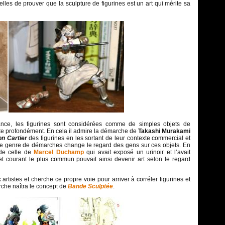
s elles de prouver que la sculpture de figurines est un art qui mérite sa
e, les figurines sont considérées comme de simples objets de
ste profondément. En cela il admire la démarche de
Takashi Murakami
n Cartier
des figurines en les sortant de leur contexte commercial et
 ce genre de démarches change le regard des gens sur ces objets. En
 de celle de
Marcel Duchamp
qui avait exposé un urinoir et l’avait
jet courant le plus commun pouvait ainsi devenir art selon le regard
rtistes et cherche ce propre voie pour arriver à corréler figurines et
rche naîtra le concept de
Bande Sculptée
.