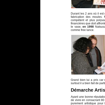
Durant les 2 ans où il est 
fabrication des moules. 
compétent et plus polyval
financières que doit affron
le vase,
en 1998
Natsusa
comme free lance.
Grand bien lui a pris car
surtout il a bien fait de p
Démarche Artis
Ayant une bonne réputation
de vivre en consacrant 80
purement artistique pour