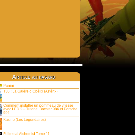
Article au hasard
Panini
T30 : La Galère d’Obélix (Astérix)
Comment installer un pommeau de vitesse
avec LED ? – Tutoriel Boxster 986 et Porsche
996
Kasino (Les Légendaires)
Fullmetal Alchemist Tome 11