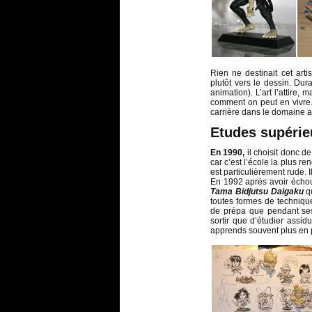
Rien ne destinait cet artis
plutôt vers le dessin. Dur
animation). L’art l’attire, 
comment on peut en vivre.
carrière dans le domaine ar
Etudes supérie
En 1990,
il choisit donc d
car c’est l’école la plus 
est particulièrement rude. I
En 1992 après avoir échoué
Tama Bidjutsu Daigaku
qu
toutes formes de technique
de prépa que pendant ses 
sortir que d’étudier assi
apprends souvent plus en 