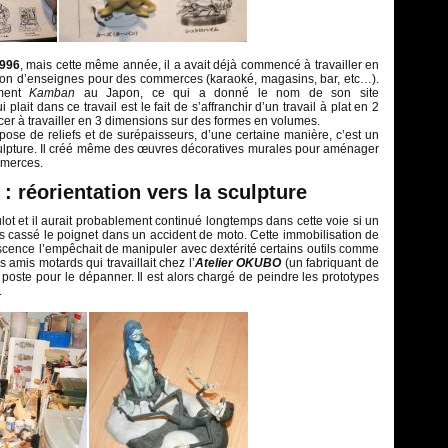
1996
, mais cette même année, il a avait déjà commencé à travailler en
ation d’enseignes pour des commerces (karaoké, magasins, bar, etc…).
ment
Kamban
au Japon, ce qui a donné le nom de son site
ui plait dans ce travail est le fait de s’affranchir d’un travail à plat en 2
r à travailler en 3 dimensions sur des formes en volumes.
pose de reliefs et de surépaisseurs, d’une certaine manière, c’est un
culpture. Il créé même des œuvres décoratives murales pour aménager
mmerces.
: réorientation vers la sculpture
ot et il aurait probablement continué longtemps dans cette voie si un
 pas cassé le poignet dans un accident de moto. Cette immobilisation de
scence l’empêchait de manipuler avec dextérité certains outils comme
 amis motards qui travaillait chez l’
Atelier OKUBO
(un fabriquant de
n poste pour le dépanner. Il est alors chargé de peindre les prototypes
.