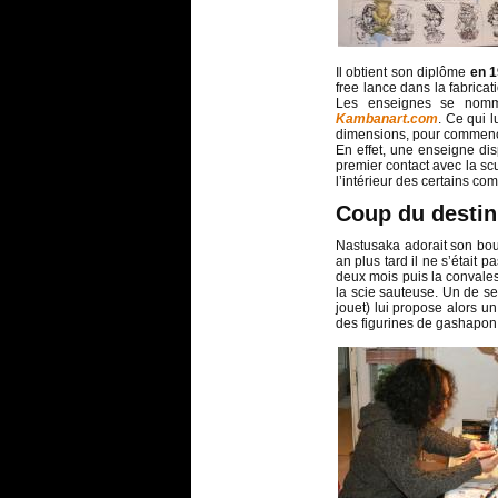
Il obtient son diplôme
en 
free lance dans la fabric
Les enseignes se nom
Kambanart.com
. Ce qui l
dimensions, pour commence
En effet, une enseigne dis
premier contact avec la s
l’intérieur des certains co
Coup du destin 
Nastusaka adorait son boul
an plus tard il ne s’était
deux mois puis la convale
la scie sauteuse. Un de ses
jouet) lui propose alors u
des figurines de gashapon