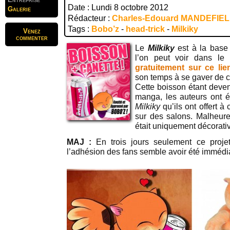
Date : Lundi 8 octobre 2012
Galerie
Rédacteur :
Charles-Edouard MANDEFIE
Tags :
Bobo’z
-
head-trick
-
Milkiky
Venez
commenter
Le
Milkiky
est à la base
l’on peut voir dans l
gratuitement sur ce lie
son temps à se gaver de 
Cette boisson étant deven
manga, les auteurs ont é
Milkiky
qu’ils ont offert à
sur des salons. Malheur
était uniquement décorative
MAJ :
En trois jours seulement ce proje
l’adhésion des fans semble avoir été immédi