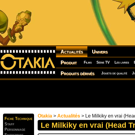
Actualités
Univers
Produit
Films
Série TV
Les livres
Produits dérivés
Jouets de qualité
J
Otakia
>
Actualités
> Le Milkiky en vrai (Head
Fiche Technique
Le Milkiky en vrai (Head Tr
Staff
Personnage
Entreprise