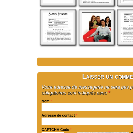
Laisser un comme
Votre adresse de messagerie ne sera pas 
obligatoires sont indiqués avec
*
Nom
*
Adresse de contact
*
CAPTCHA Code
*