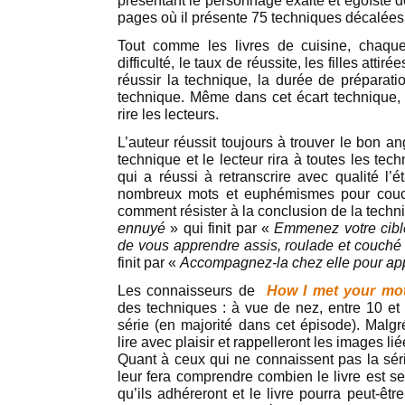
présentant le personnage exalté et égoïste 
pages où il présente 75 techniques décalées p
Tout comme les livres de cuisine, chaqu
difficulté, le taux de réussite, les filles attir
réussir la technique, la durée de préparati
technique. Même dans cet écart technique, i
rire les lecteurs.
L’auteur réussit toujours à trouver le bon a
technique et le lecteur rira à toutes les tec
qui a réussi à retranscrire avec qualité l’é
nombreux mots et euphémismes pour couc
comment résister à la conclusion de la tech
ennuyé
» qui finit par «
Emmenez votre cibl
de vous apprendre assis, roulade et couché
finit par «
Accompagnez-la chez elle pour appr
Les connaisseurs de
How I met your mo
des techniques : à vue de nez, entre 10 et
série (en majorité dans cet épisode). Malgr
lire avec plaisir et rappelleront les images li
Quant à ceux qui ne connaissent pas la séri
leur fera comprendre combien le livre est se
qu’ils adhéreront et le livre pourra peut-ê