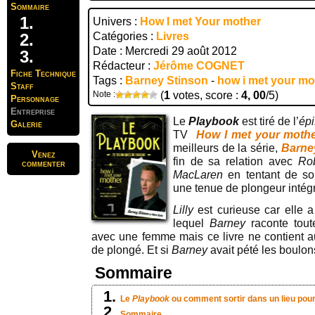
Sommaire
Univers :
How I met Your mother
Catégories :
Livres
Date : Mercredi 29 août 2012
Rédacteur :
Jérôme COGNET
Fiche Technique
Tags :
Barney Stinson
-
how i met your mo
Staff
Note :
(
1
votes, score :
4, 00
/5)
Personnage
Entreprise
Le
Playbook
est tiré de l’
ép
Galerie
TV
How I met your moth
meilleurs de la série,
Barne
Venez
fin de sa relation avec
Ro
commenter
MacLaren
en tentant de sor
une tenue de plongeur intég
Lilly
est curieuse car elle 
lequel
Barney
raconte toute
avec une femme mais ce livre ne contient 
de plongé. Et si
Barney
avait pété les boulon
Sommaire
Le
Playbook
ou comment sortir dans un lieu pour s
Sommaire