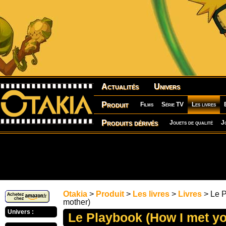
Actualités
Univers
Produit
Films
Série TV
Les livres
Produits dérivés
Jouets de qualité
J
Otakia
>
Produit
>
Les livres
>
Livres
> Le P
mother)
Univers :
Le Playbook (How I met y