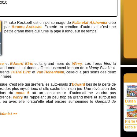
 2010
Pinako Rockbell est un personnage de
Fullmetal Alchemist
créé
par
Hiromu Arakawa
. Experte en création d’auto-mail c’est une
petite grand mère qui fume la pipe à longueur de temps.
se
et
Edward
Elric
et la grand mère de
Winry
. Les frères
Elric
la
and mère, il lui donne affectueusement le nom de «
Mamy Pinako
».
arents
Trisha Elric
et
Van Hohenheim
, celle-ci a pris soins des deux
ur mère.
que, c’est elle qui greffera les auto-mails d’
Edward
lors de la perte de
t des plus mystérieux et elle cache bien son jeu. Une révélation des
a lors du
tome 5
où un constructeur d’automail ne voudra pas
rentie.
Winry
lui rappelant un peu trop sa grand mère et surtout les
Dustin
 a eu avec elle lorsqu’elle était encore surnommée le
Guépard de
chémist >>
Pierre 
Nicole 