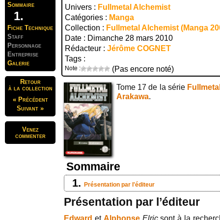
Sommaire
Univers :
Fullmetal Alchemist
Catégories :
Manga
Collection :
Fullmetal Alchemist (Manga 20
Fiche Technique
Staff
Date : Dimanche 28 mars 2010
Personnage
Rédacteur :
Jérôme COGNET
Entreprise
Tags :
Galerie
Note :
(Pas encore noté)
Retour
Tome 17 de la série
Fullmeta
à la collection
Arakawa
.
« Précédent
Suivant »
Venez
commenter
Sommaire
Présentation par l'éditeur
Présentation par l’éditeur
Edward
et
Alphonse
Elric
sont à la recher