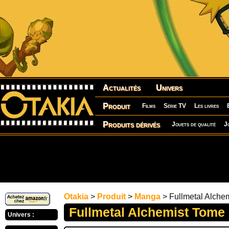
Actualités
Univers
Produit
Films
Série TV
Les livres
Produits dérivés
Jouets de qualité
J
Otakia
>
Produit
>
Manga
> Fullmetal Alche
Fullmetal Alchemist Tome
Univers :