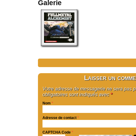
Galerie
Laisser un comme
Votre adresse de messagerie ne sera pas 
obligatoires sont indiqués avec
*
Nom
*
Adresse de contact
*
CAPTCHA Code
*