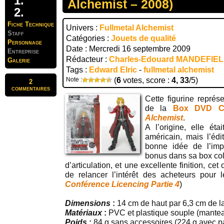
Alchemist – 2008)
Fiche Technique
Univers :
Fullmetal Alchemist
Staff
Catégories :
Jouets de qualité
Personnage
Date : Mercredi 16 septembre 2009
Entreprise
Rédacteur :
Charles-Edouard MANDEFIE
Galerie
Tags :
Edward Elric
-
fullmetal alchemist
Note :
(
6
votes, score :
4, 33
/5)
2
commentaires
Cette figurine représ
de la
Box DVD Co
Alchemist
.
A l’origine, elle ét
américain, mais l’édi
bonne idée de l’imp
bonus dans sa box coll
d’articulation, et une excellente finition, ce
de relancer l’intérêt des acheteurs pour 
Conférence Licencing Partie 4
)
Dimensions
:
14 cm de haut par 6,3 cm de l
Matériaux
:
PVC et plastique souple (mantea
Poids
:
84 g sans accessoires (224 g avec p