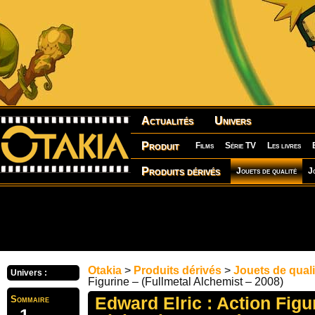
Actualités
Univers
Produit
Films
Série TV
Les livres
Produits dérivés
Jouets de qualité
J
Otakia
>
Produits dérivés
>
Jouets de quali
Univers :
Figurine – (Fullmetal Alchemist – 2008)
Edward Elric : Action Figu
Sommaire