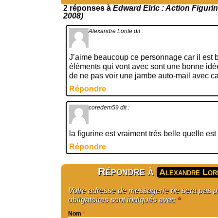
2 réponses à
Edward Elric : Action Figurin
2008)
Alexandre Lorite
dit :
J’aime beaucoup ce personnage car il est b
éléments qui vont avec sont une bonne idée
de ne pas voir une jambe auto-mail avec car 
Répondre
coredem59
dit :
la figurine est vraiment trés belle quelle est
Répondre
Répondre à
Alexandre Lor
Votre adresse de messagerie ne sera pas 
obligatoires sont indiqués avec
*
Nom
*