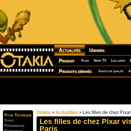
Actualités
Univers
Produit
Films
Série TV
Les livres
Produits dérivés
Jouets de qualité
J
Otakia
>
Actualités
> Les filles de chez Pixar 
Fiche Technique
Les filles de chez Pixar vis
Staff
Personnage
Paris
Entreprise