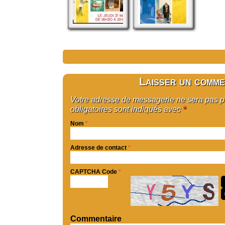
Laisser un comme
Votre adresse de messagerie ne sera pas 
obligatoires sont indiqués avec
*
Nom
*
Adresse de contact
*
CAPTCHA Code
*
Commentaire