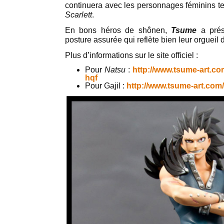
continuera avec les personnages féminins t
Scarlett
.
En bons héros de shônen,
Tsume
a prés
posture assurée qui reflète bien leur orgueil
Plus d’informations sur le site officiel :
Pour
Natsu
:
http://www.tsume-art.co
hqf
Pour Gajil :
http://www.tsume-art.com/