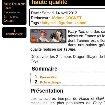
haute qualité
Fiche Technique
Staff
Personnage
Date : Samedi 14 avril 2012
Entreprise
Rédacteur :
Jérôme COGNET
Galerie
Tags :
fairy tail
-
figurine
-
tsume
1
Fairy Tail
, une des s
commentaire
mieux en France (cf l
dont l’anime est diff
dans nos salons grâ
qualité réalisée par
Tsume
.
Découvrez les 2 fameux Dragon Slayer de la
Gajil
Sommaire
Présentation
Fiche technique
Présentation
Les caractères trempés de
Natsu
et
Gajil
masculins les plus populaires de
Fairy T