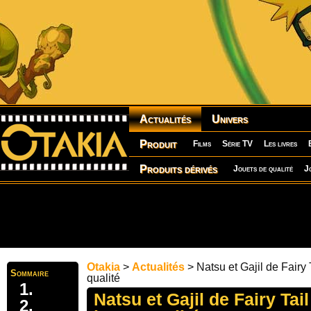
Actualités
Univers
Produit
Films
Série TV
Les livres
Produits dérivés
Jouets de qualité
J
Otakia
>
Actualités
> Natsu et Gajil de Fairy 
Sommaire
qualité
Natsu et Gajil de Fairy Tail