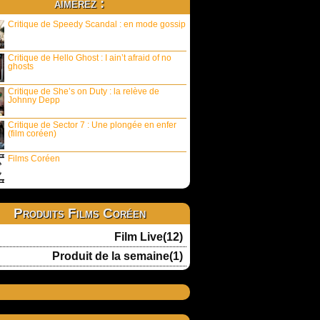
aimerez :
Critique de Speedy Scandal : en mode gossip
Critique de Hello Ghost : I ain’t afraid of no
ghosts
Critique de She’s on Duty : la relève de
Johnny Depp
Critique de Sector 7 : Une plongée en enfer
(film coréen)
Films Coréen
Produits Films Coréen
Film Live(12)
Produit de la semaine(1)