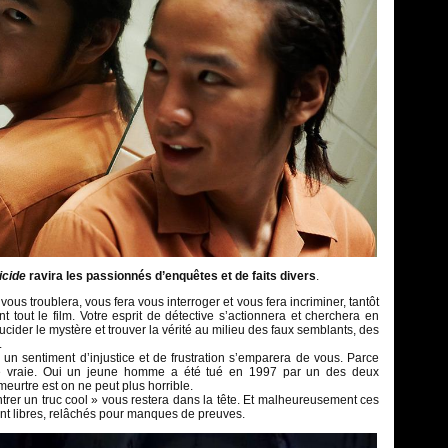
icide
ravira les passionnés d’enquêtes et de faits divers
.
vous troublera, vous fera vous interroger et vous fera incriminer, tantôt
nt tout le film. Votre esprit de détective s’actionnera et cherchera en
ucider le mystère et trouver la vérité au milieu des faux semblants, des
.
, un sentiment d’injustice et de frustration s’emparera de vous. Parce
ire vraie. Oui un jeune homme a été tué en 1997 par un des deux
eurtre est on ne peut plus horrible.
trer un truc cool » vous restera dans la tête. Et malheureusement ces
t libres, relâchés pour manques de preuves.