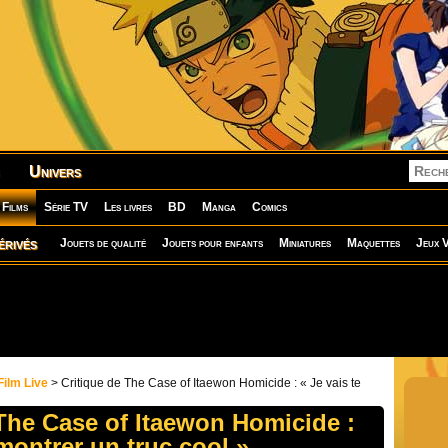
Univers
Films
Série TV
Les livres
BD
Manga
Comics
érivés
Jouets de qualité
Jouets pour enfants
Miniatures
Maquettes
Jeux V
Film Live
> Critique de The Case of Itaewon Homicide : « Je vais te
 The Case of Itaewon Homicide :
 montrer un truc cool »