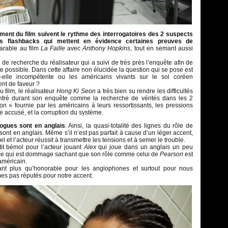
ement du film suivent le rythme des interrogatoires des 2 suspects
s flashbacks qui mettent en évidence certaines preuves de
arable au film
La Faille
avec
Anthony Hopkins
, tout en semant aussi
 de recherche du réalisateur qui a suivi de très près l’enquête afin de
ste possible. Dans cette affaire non élucidée la question qui se pose est
t-elle incompétente ou les américains vivants sur le sol coréen
ent de faveur ?
u film, le réalisateur
Hong Ki Seon
a très bien su rendre les difficultés
ntré durant son enquête comme la recherche de vérités dans les 2
on » fournie par les américains à leurs ressortissants, les pressions
e accusé, et la corruption du système.
logues sont en anglais
. Ainsi, la quasi-totalité des lignes du rôle de
 sont en anglais. Même s’il n’est pas parfait à cause d’un léger accent,
rel et l’acteur réussit à transmettre les tensions et à semer le trouble.
tit bémol pour l’acteur jouant
Alex
qui joue dans un anglais un peu
, ce qui est dommage sachant que son rôle comme celui de
Pearson
est
 américain.
ant plus qu’honorable pour les anglophones et surtout pour nous
s pas réputés pour notre accent.