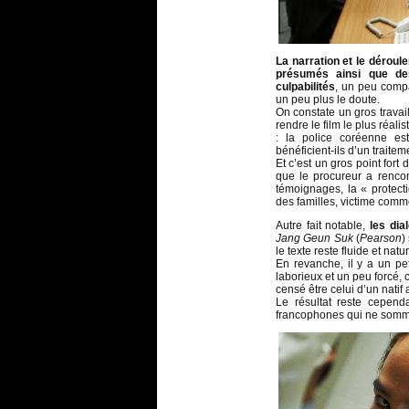
La narration et le déroul
présumés ainsi que de
culpabilités
, un peu comp
un peu plus le doute.
On constate un gros travail
rendre le film le plus réali
: la police coréenne es
bénéficient-ils d’un traitem
Et c’est un gros point fort d
que le procureur a renco
témoignages, la « protecti
des familles, victime comm
Autre fait notable,
les dia
Jang Geun Suk
(
Pearson
)
le texte reste fluide et natu
En revanche, il y a un pe
laborieux et un peu forcé
censé être celui d’un natif
Le résultat reste cepend
francophones qui ne somme