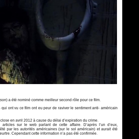
rson
) a été nominé comme meilleur second rôle pour ce film.
qui ont vu ce film ont eu peur de raviver le sentiment anti- américain
a close en avril 2012 à cause du délai d’expiration du crime.
articles sur le web parlant de cette affaire. D’après l’un d’eux,
êté par les autorités américaines (sur le sol américain) et aurait été
rtre. Cependant cette information n’a pas été confirmée.