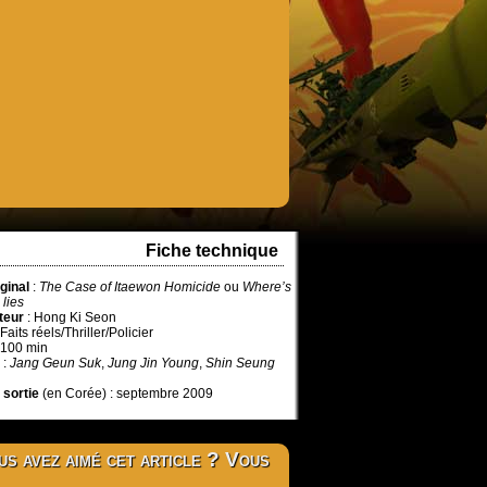
Fiche technique
iginal
:
The Case of Itaewon Homicide
ou
Where’s
 lies
teur
: Hong Ki Seon
 Faits réels/Thriller/Policier
 100 min
:
Jang Geun Suk
,
Jung Jin Young
,
Shin Seung
 sortie
(en Corée) : septembre 2009
s avez aimé cet article ? Vous