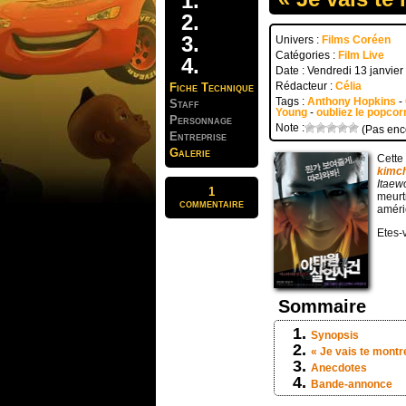
Univers :
Films Coréen
Catégories :
Film Live
Date : Vendredi 13 janvie
Rédacteur :
Célia
Fiche Technique
Tags :
Anthony Hopkins
-
Staff
Young
-
oubliez le popco
Personnage
Note :
(Pas enc
Entreprise
Galerie
Cett
kimch
Itaew
1
meurt
commentaire
améri
Etes-v
Sommaire
Synopsis
« Je vais te montr
Anecdotes
Bande-annonce