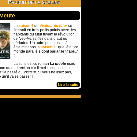
Produit de la semaine
 Meute
La
saison 4
du
Visiteur du futur
se
finissait en trois petits points avec des
habitants du futur fuyant la révolution
de
Neo-Versailles
dans d’autres
périodes. Un autre point restait à
éclaircir dans la
saison 3
: quel était ce
monde parallèle dont parlait le
Visiteur
?
La suite est ce roman
La meute
mais
ne autre direction car il met l’accent sur la
et le passé du
Visiteur
. Si vous ne lisez pas,
e qu’il va se passer !
Lire la suite