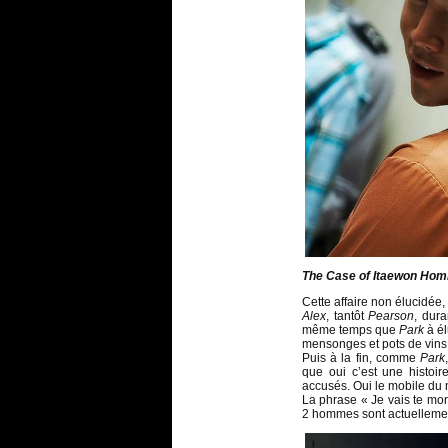
The Case of Itaewon Hom
Cette affaire non élucidée, 
Alex
, tantôt
Pearson
, dura
même temps que
Park
à él
mensonges et pots de vins
Puis à la fin, comme
Park
que oui c’est une histo
accusés. Oui le mobile du m
La phrase « Je vais te mon
2 hommes sont actuellemen