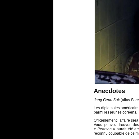
Anecdotes
Jang Geun Suk
(alias
Pea
Les diplomates américains 
parmi les jeunes coréens.
Officiellement l’affaire ser
Vous pouvez trouver des 
«
Pearson »
aurait été arr
reconnu coupable de ce meu