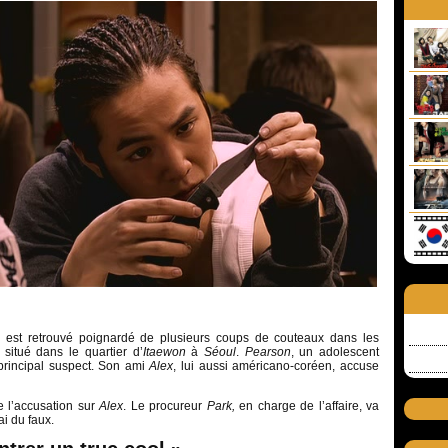
 est retrouvé poignardé de plusieurs coups de couteaux dans les
situé dans le quartier d’
Itaewon
à
Séoul
.
Pearson
, un adolescent
principal suspect. Son ami
Alex
, lui aussi américano-coréen, accuse
e l’accusation sur
Alex
. Le procureur
Park,
en charge de l’affaire, va
ai du faux.