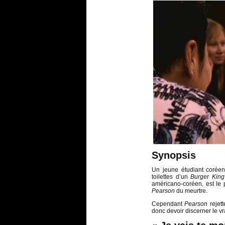
Synopsis
Un jeune étudiant coréen
toilettes d’un
Burger King
américano-coréen, est le 
Pearson
du meurtre.
Cependant
Pearson
rejett
donc devoir discerner le vr