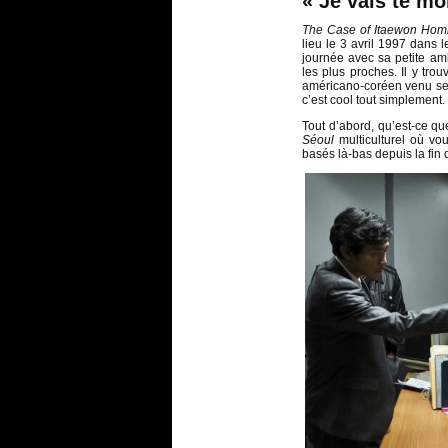
« Je vais te mo
The Case of Itaewon Hom
lieu le 3 avril 1997 dans l
journée avec sa petite ami
les plus proches. Il y tr
américano-coréen venu se 
c’est cool tout simplement.
Tout d’abord, qu’est-ce q
Séoul
multiculturel où vo
basés là-bas depuis la fin 