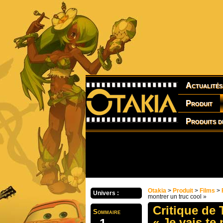
Actualités
Produit
Produits d
Otakia
>
Produit
>
Films
>
Univers :
montrer un truc cool »
Critique de
Sommaire
« Je vais te