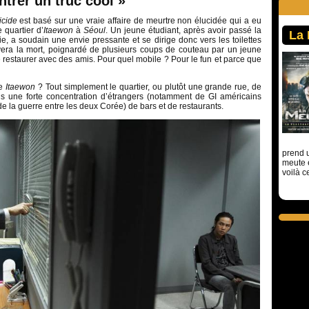
ntrer un truc cool »
icide
est basé sur une vraie affaire de meurtre non élucidée qui a eu
e quartier d’
Itaewon
à
Séoul
. Un jeune étudiant, après avoir passé la
La
e, a soudain une envie pressante et se dirige donc vers les toilettes
ouvera la mort, poignardé de plusieurs coups de couteau par un jeune
restaurer avec des amis. Pour quel mobile ? Pour le fun et parce que
ue
Itaewon
? Tout simplement le quartier, ou plutôt une grande rue, de
us une forte concentration d’étrangers (notamment de GI américains
de la guerre entre les deux Corée) de bars et de restaurants.
prend u
meute 
voilà c