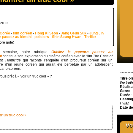
r 2012
Corée
-
film coréen
-
Hong Ki Seon
-
Jang Geun Suk
-
Jung Jin
rn passez au kimchi
-
policiers
-
Shin Seung Hwan
-
Thriller
ore noté)
e semaine, notre rubrique
Oubliez le popcorn passez au
i
continue son exploration du cinéma coréen avec le film
The Case of
on Homicide
qui raconte l’enquête d’un procureur coréen sur un
re d’un jeune coréen qui aurait été perpétué par un adolescent
cano-coréen.
ous prêt à « voir un truc cool » ?
Titre or
the truth
Réalisa
Genre
:
Durée
:
Casting
Hwan
Date de
er un truc cool »
Vou