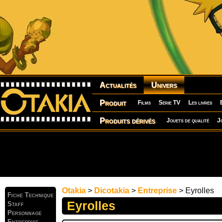
Actualités
Univers
Produit
Films
Série TV
Les livres
Produits dérivés
Jouets de qualité
J
Otakia
>
Dicotakia
>
Entreprise
> Eyrolles
Fiche Technique
Eyrolles
Staff
Personnage
Entreprise