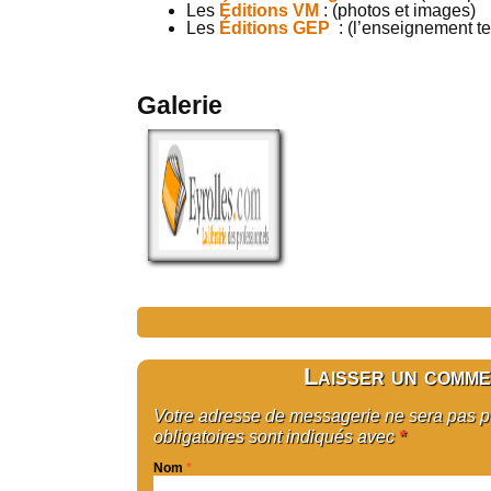
Les
Éditions VM
: (photos et images)
Les
Éditions GEP
: (l’enseignement t
Galerie
Laisser un comme
Votre adresse de messagerie ne sera pas 
obligatoires sont indiqués avec
*
Nom
*