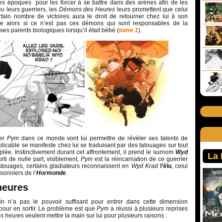
entes époques pour les forcer à se battre dans des arènes afin de les
eu leurs guerriers, les
Démons des Heures
leurs promettent que celui
ain nombre de victoires aura le droit de retourner chez lui à son
 alors si ce n’est pas ces démons qui sont responsables de la
 ses parents biologiques lorsqu’il était bébé (
tome 1
).
ner
Pym
dans ce monde vont lui permettre de révéler ses talents de
plicable se manifeste chez lui se traduisant par des tatouages sur tout
plée. Instinctivement durant cet affrontement, il prend le surnom
Wyd
La
rti de nulle part, visiblement,
Pym
est la réincarnation de ce guerrier
atouages, certains gladiateurs reconnaissent en
Wyd Krad
l’élu
, celui
isonniers de l’
Hormonde
.
heures
n n’a pas le pouvoir suffisant pour entrer dans cette dimension
pour en sortir. Le problème est que
Pym
a réussi à plusieurs reprises
s heures
veulent mettre la main sur lui pour plusieurs raisons :