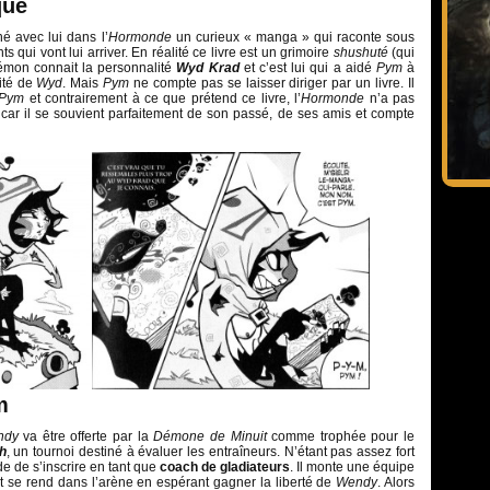
que
 avec lui dans l’
Hormonde
un curieux « manga » qui raconte sous
qui vont lui arriver. En réalité ce livre est un grimoire
shushuté
(qui
émon connait la personnalité
Wyd Krad
et c’est lui qui a aidé
Pym
à
lité de
Wyd
. Mais
Pym
ne compte pas se laisser diriger par un livre. Il
Pym
et contrairement à ce que prétend ce livre, l’
Hormonde
n’a pas
car il se souvient parfaitement de son passé, de ses amis et compte
m
ndy
va être offerte par la
Démone de Minuit
comme trophée pour le
h
, un tournoi destiné à évaluer les entraîneurs. N’étant pas assez fort
ide de s’inscrire en tant que
coach de gladiateurs
. Il monte une équipe
t se rend dans l’arène en espérant gagner la liberté de
Wendy
. Alors