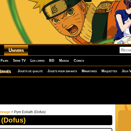
Univers
Films
Série TV
Les livres
BD
Manga
Comics
érivés
Jouets de qualité
Jouets pour enfants
Miniatures
Maquettes
Jeux V
onnage
> Pym Eoliath (Dofus)
 (Dofus)