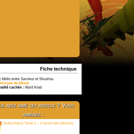
Fiche technique
:
Métis entre Sacrieur et Shushsu
Démone de Minuit
alité cachée :
Wyrd Krad
s avez aimé cet article ? Vous
aimerez :
Dofus Arena Tome 2 – L’heure des démons