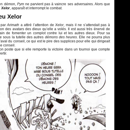
 en démon,
Pym
ne parvient pas à vaincre ses adversaires. Alors que
u
Xelor
, apparaît et interrompt le combat.
eu Xelor
e par
Arimath
a attiré l’attention de
Xelor
, mais il ne s’attendait pas à
n des avatars des dieux qu’elle a volés. Il est aussi très énervé de
rain de fomenter un complot contre lui et les autres dieux. Pour sa
e sous la tutelle des autres
démons des heures
. Elle ne pourra plus
aval du conseil, ce qui est le pire des supplices pour elle qui dirigeait
e conseil.
on poste que si elle remporte la victoire dans un tournoi que compte
rtir.