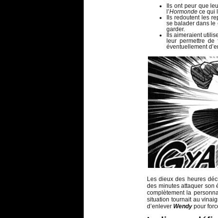
Ils ont peur que l
l’
Hormonde
ce qui 
Ils redoutent les r
se balader dans le
garder.
Ils aimeraient utili
leur permettre de
éventuellement d’
Les dieux des heures déc
des minutes attaquer son éc
complètement la personna
situation tournait au vinai
d’enlever
Wendy
pour for