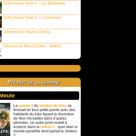
Dofus Arena Tome 4 – Les Blacklistés
Dofus Arena Tome 3 – L’Hormonde
Démons des Heures (Dofus)
Démone de Minuit (Dofus – Wakfu)
Produit de la semaine
 Meute
La
saison 4
du
Visiteur du futur
se
finissait en trois petits points avec des
habitants du futur fuyant la révolution
de
Neo-Versailles
dans d’autres
périodes. Un autre point restait à
éclaircir dans la
saison 3
: quel était ce
monde parallèle dont parlait le
Visiteur
?