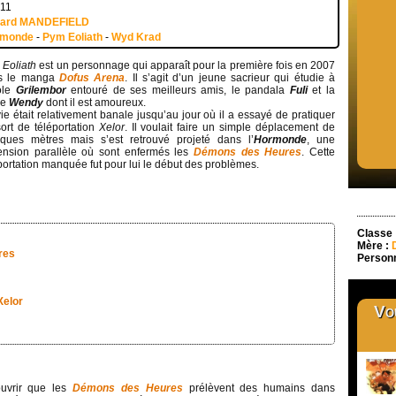
011
uard MANDEFIELD
rmonde
-
Pym Eoliath
-
Wyd Krad
Eoliath
est un personnage qui apparaît pour la première fois en 2007
s le manga
Dofus Arena
. Il s’agit d’un jeune sacrieur qui étudie à
ole
Grilembor
entouré de ses meilleurs amis, le pandala
Fuli
et la
ne
Wendy
dont il est amoureux.
ie était relativement banale jusqu’au jour où il a essayé de pratiquer
ort de téléportation
Xelor
. Il voulait faire un simple déplacement de
lques mètres mais s’est retrouvé projeté dans l’
Hormonde
, une
ension parallèle où sont enfermés les
Démons des Heures
. Cette
portation manquée fut pour lui le début des problèmes.
Classe 
Mère :
res
Personn
Xelor
Vou
uvrir que les
Démons des Heures
prélèvent des humains dans