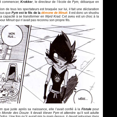
ait commencer,
Krokker
, le directeur de l’école de
Pym,
débarque en
ntion de tous les spectateurs est braquée sur lui, il fait une déclaration
tous que
Pym
est le fils de la
démone de Minuit
. Il est donc un shushu
sa capacité à se transformer en
Wyrd Krad
. Cet aveu est un choc à la
 pour
Minuit
qui n’avait pas reconnu son propre fils.
ym
que juste après sa naissance, elle l’avait confié à la
Fistule
pour
le
Monde des Douze
. Il devait élever
Pym
et attendre qu’il soit adulte
Dofus
. Une fois qu’il aurait mis la main dessus, il devait retourner dans