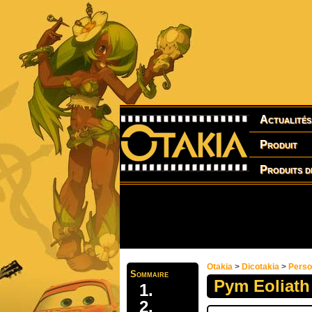
Actualités
Produit
Produits d
Otakia
>
Dicotakia
>
Pers
Sommaire
Pym Eoliath