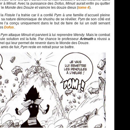
er à
Minuit
. Avec la puissance des
Dofus
,
Minuit
aurait enfin pu quitter
 le
Monde des Douze
et vaincre les douze dieux (
tome 4
).
 la
Fistule
l’a trahie car il a confié
Pym
à une famille d’accueil pleine
 sa nature démoniaque de shushu de se révéler.
Pym
de son côté est
re l’a conçu uniquement dans le but de faire de lui un outil servant
les
Dofus
.
,
Pym
attaque
Minuit
et parvient à lui reprendre
Wendy
. Mais le combat
eule solution est la fuite. Par chance le professeur
Arimath
a réussi a
nnel qui leur permet de revenir dans le Monde des Douze.
 amis de fuir,
Pym
reste en retrait pour se battre.