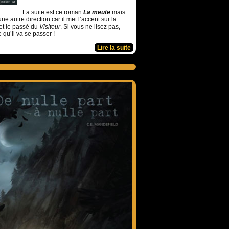
La suite est ce roman
La meute
mais
ne autre direction car il met l’accent sur la
et le passé du
Visiteur
. Si vous ne lisez pas,
e qu’il va se passer !
Lire la suite