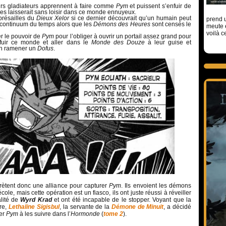
eurs gladiateurs apprennent à faire comme
Pym
et puissent s’enfuir de
les laisserait sans loisir dans ce monde ennuyeux.
eprésailles du
Dieux Xelor
si ce dernier découvrait qu’un humain peut
prend u
 continuum du temps alors que les
Démons des Heures
sont censés le
meute 
voilà c
ser le pouvoir de
Pym
pour l’obliger à ouvrir un portail assez grand pour
 fuir ce monde et aller dans le
Monde des Douze
à leur guise et
en ramener un
Dofus
.
rètent donc une alliance pour capturer
Pym
. Ils envoient les démons
ole, mais cette opération est un fiasco, ils ont juste réussi à réveiller
lité de
Wyrd Krad
et ont été incapable de le stopper. Voyant que la
gre,
Lethaline Sigisbul
, la servante de la
Démone de Minuit
, a décidé
cer
Pym
à les suivre dans l’
Hormonde
(
tome 2
).