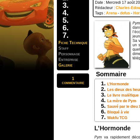
Date : Mercredi 17 août 2
Rédacteur :
Charles-Edo
Tags :
Arena
-
dofus
-
Ho
Pym 
dan
l’éc
jeu
Sa v
Fiche Technique
un s
Staff
que
Personnage
dim
télé
Entreprise
Galerie
Sommaire
1
commentaire
L’Hormonde
Les dieux des heu
Le livre maléfique
La mère de Pym
Sauvé par le dieu 
Bloqué à vie
Wakfu TCG
L’Hormonde
Pym
va rapidement déco