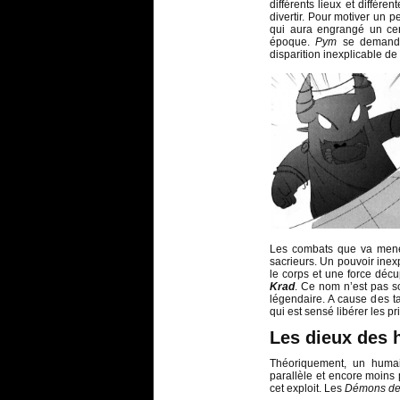
différents lieux et différ
divertir. Pour motiver un p
qui aura engrangé un cert
époque.
Pym
se demande
disparition inexplicable de
Les combats que va me
sacrieurs. Un pouvoir inex
le corps et une force décu
Krad
. Ce nom n’est pas so
légendaire. A cause des t
qui est sensé libérer les pr
Les dieux des 
Théoriquement, un humai
parallèle et encore moins 
cet exploit. Les
Démons de