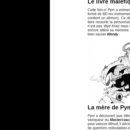
Le livre maléfi
Cette fois-ci
Pym
a emmené
forme de BD les évènements 
contient un démon). Ce d
faire ressortir la personna
n’est pas
Wyd Krad
mais
encore altéré sa mémoire 
bien sauver
Wendy
.
La mère de Py
Pym
a découvert que
We
vainqueur du
Mastercoac
pour vaincre
Minuit
, il déc
de guerriers redoutables e