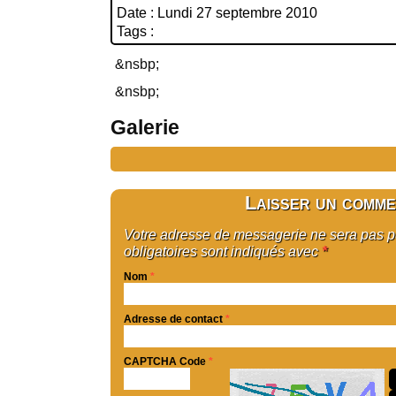
Date : Lundi 27 septembre 2010
Tags :
&nsbp;
&nsbp;
Galerie
Laisser un comme
Votre adresse de messagerie ne sera pas 
obligatoires sont indiqués avec
*
Nom
*
Adresse de contact
*
CAPTCHA Code
*