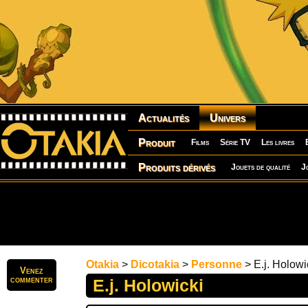
Actualités
Univers
Produit
Films
Série TV
Les livres
Produits dérivés
Jouets de qualité
J
Otakia
>
Dicotakia
>
Personne
> E.j. Holowi
Venez
commenter
E.j. Holowicki