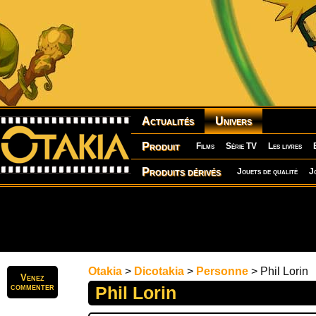
Actualités
Univers
Produit
Films
Série TV
Les livres
Produits dérivés
Jouets de qualité
J
Otakia
>
Dicotakia
>
Personne
> Phil Lorin
Venez
commenter
Phil Lorin