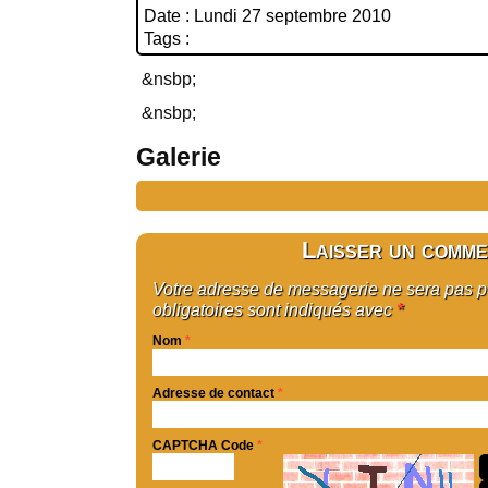
Date : Lundi 27 septembre 2010
Tags :
&nsbp;
&nsbp;
Galerie
Laisser un comme
Votre adresse de messagerie ne sera pas 
obligatoires sont indiqués avec
*
Nom
*
Adresse de contact
*
CAPTCHA Code
*