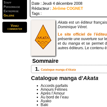
Staff
Date : Jeudi 4 décembre 2008
Personnage
Rédacteur :
Jérôme COGNET
Entreprise
Tags :
Galerie
Akata
est un éditeur françai
Venez
Dominique Véret
.
commenter
Le site officiel de l’éditeu
présente une ouverture sur l
et du
manga
et se permet d
autres éditeurs. Le contenu éd
Sommaire
Catalogue manga d'
Akata
Catalogue manga d’
Akata
Accords parfaits
Amours Félines
Après l’Amour
Au bord de l’eau
Ayako
Baki