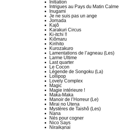
Initiation
Intrigues au Pays du Matin Calme
Inugami
Je ne suis pas un ange
Jornada
Kajô
Karakuri Circus
Ki-itchi !!
Kiômaru
Kirihito
Kurozakuro
Lamentations de l’agneau (Les)
Larme Ultime
Last quarter
Le Cocon
Légende de Songoku (La)
Lollipop
Lovely Complex
Magic
Magie intérieure !
Maka-Maka
Manoir de l’Horreur (Le)
Mirai no Utena
Mystères de Taishô (Les)
Nana
Nés pour cogner
Nico Says
Niraikanai