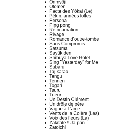
Onmyôji
Otomen
Pacte des Yôkai (Le)
Pékin, années folles
Persona
Ping pong
Réincarnation
Rivage
Romance d’outre-tombe
Sans Compromis
Satsuma
Sayûkiden
Shibuya Love Hotel
Sing "Yesterday" for Me
Subaru
Tajikarao
Tengu
Tennen
Togari
Tsuru
Tueur !
Un Destin Clément
Un drôle de père
Vague à L’âme
Vents de la Colère (Les)
Voix des fleurs (La)
Yakitate !! Ja-pan
Zatoïchi