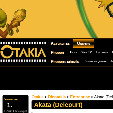
Actualités
Univers
Produit
Films
Série TV
Les livres
Produits dérivés
Jouets de qualité
J
Otakia
>
Dicotakia
>
Entreprise
> Akata (Del
Sommaire
Akata (Delcourt)
Fiche Technique