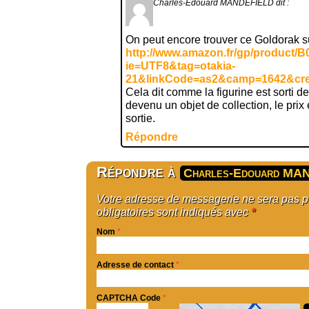
Charles-Edouard MANDEFIELD
dit :
On peut encore trouver ce Goldorak 
http://www.amazon.fr/gp/product
ie=UTF8&tag=otakia-
21&linkCode=as2&camp=1642&cre
Cela dit comme la figurine est sorti de
devenu un objet de collection, le prix
sortie.
Répondre
Répondre à
Charles-Edouard MA
Votre adresse de messagerie ne sera pas 
obligatoires sont indiqués avec
*
Nom
*
Adresse de contact
*
CAPTCHA Code
*