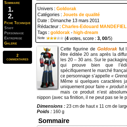
Sommaire
Univers :
Goldorak
Catégories :
Jouets de qualité
Date : Dimanche 13 mars 2011
Fiche Technique
Rédacteur :
Charles-Edouard MANDEFIE
Staff
Tags :
goldorak
-
high-dream
Personnage
Entreprise
Note :
(
4
votes, score :
3, 00
/5)
Galerie
Cette figurine de
Goldorak
fut 
être éditée 20 ans après la diff
2
commentaires
les 20 – 30 ans. Sur le packagin
qui prouve bien que l’éd
spécifiquement le marché frança
ce personnage s’appelle
« Grend
Même si quelques caractères jap
uniquement pour faire
« produit 
mais ce produit n’est absolu
nippon (avec sa finition, il ne peut pas se le 
Dimensions :
23 cm de haut x 11 cm de larg
Poids :
160 g
Sommaire