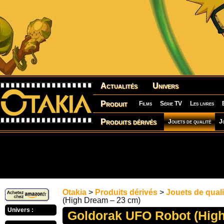
Actualités
Univers
Produit
Films
Série TV
Les livres
Produits dérivés
Jouets de qualité
J
Otakia
>
Produits dérivés
>
Jouets de quali
(High Dream – 23 cm)
Univers :
Goldorak UFO Robot (High