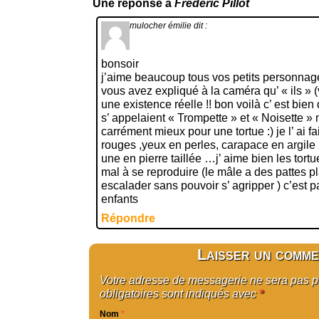
Une réponse à
Frédéric Pillot
mulocher émilie
dit :
bonsoir
j’aime beaucoup tous vos petits personnage
vous avez expliqué à la caméra qu’ « ils »
une existence réelle !! bon voilà c’ est bien
s’ appelaient « Trompette » et « Noisette » 
carrément mieux pour une tortue :) je l’ ai fa
rouges ,yeux en perles, carapace en argile pe
une en pierre taillée …j’ aime bien les tortue
mal à se reproduire (le mâle a des pattes p
escalader sans pouvoir s’ agripper ) c’est 
enfants
Répondre
Laisser un comme
Votre adresse de messagerie ne sera pas 
obligatoires sont indiqués avec
*
Nom
*