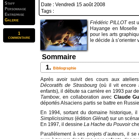
Staff
Date : Vendredi 15 août 2008
Personnage
Tags :
Entreprise
Galerie
Frédéric PILLOT
est u
Hayange en Moselle 
1
pour les arts graphiq
commentaire
le décide à s’orienter ve
Sommaire
Bibliographie
Après avoir suivit des cours aux atelie
Décoratifs de Strasbourg
(où il vit encor
enfants), il débute sa carrière en 1993 par 
Tambow
, en collaboration avec
Claude Gu
déportés Alsaciens partis se battre en Russi
En 1994, sortant du domaine historique, il 
Simplicissimus
(édition
Glénat
) sur un scéna
En 1997, il dessine
La Hache du Pouvoir
ch
Parallèlement à ses projets d’auteurs, il se c