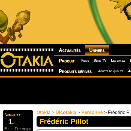
Actualités
Univers
Produit
Films
Série TV
Les livres
Produits dérivés
Jouets de qualité
J
Otakia
>
Dicotakia
>
Personne
> Frédéric Pil
Sommaire
Frédéric Pillot
Fiche Technique