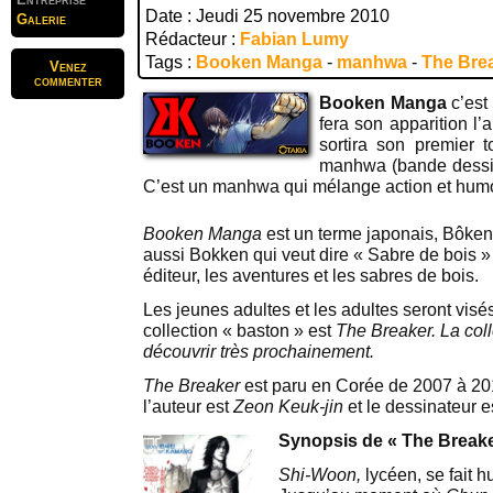
Date : Jeudi 25 novembre 2010
Galerie
Rédacteur :
Fabian Lumy
Tags :
Booken Manga
-
manhwa
-
The Bre
Venez
commenter
Booken Manga
c’est
fera son apparition l’
sortira son premier
manhwa (bande dessi
C’est un manhwa qui mélange action et hum
Booken Manga
est un terme japonais, Bôken 
aussi Bokken qui veut dire « Sabre de bois » .
éditeur, les aventures et les sabres de bois.
Les jeunes adultes et les adultes seront visés
collection « baston » est
The Breaker. La coll
découvrir très prochainement.
The Breaker
est paru en Corée de 2007 à 2
l’auteur est
Zeon Keuk-jin
et le dessinateur e
Synopsis de « The Breake
Shi-Woon,
lycéen, se fait hu