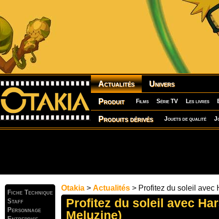
Actualités
Univers
Produit
Films
Série TV
Les livres
Produits dérivés
Jouets de qualité
J
Otakia
>
Actualités
> Profitez du soleil avec
Fiche Technique
Profitez du soleil avec Ha
Staff
Personnage
Meluzine)
Entreprise