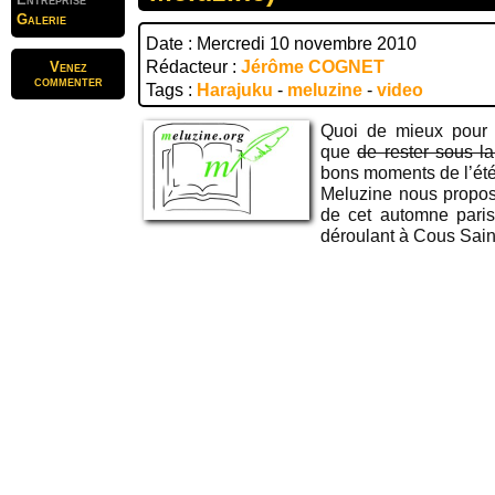
Galerie
Date : Mercredi 10 novembre 2010
Rédacteur :
Jérôme COGNET
Venez
commenter
Tags :
Harajuku
-
meluzine
-
video
Quoi de mieux pour 
que
de rester sous la
bons moments de l’été
Meluzine nous propo
de cet automne parisi
déroulant à Cous Saint 