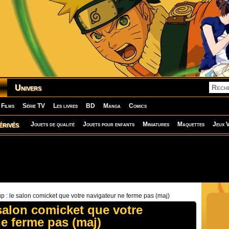
Univers
Films
Série TV
Les livres
BD
Manga
Comics
érivés
Jouets de qualité
Jouets pour enfants
Miniatures
Maquettes
Jeux V
p : le salon comicket que votre navigateur ne ferme pas (maj)
salon comicket que votre
e ferme pas (maj)