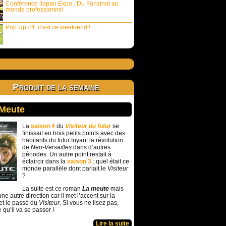
Conférence Japan Expo : Du Fanzinat au
monde professionnel
Pop Up #4, c’est ce week-end !
Produit de la semaine
 Meute
La
saison 4
du
Visiteur du futur
se
finissait en trois petits points avec des
habitants du futur fuyant la révolution
de
Neo-Versailles
dans d’autres
périodes. Un autre point restait à
éclaircir dans la
saison 3
: quel était ce
monde parallèle dont parlait le
Visiteur
?
La suite est ce roman
La meute
mais
ne autre direction car il met l’accent sur la
et le passé du
Visiteur
. Si vous ne lisez pas,
e qu’il va se passer !
Lire la suite