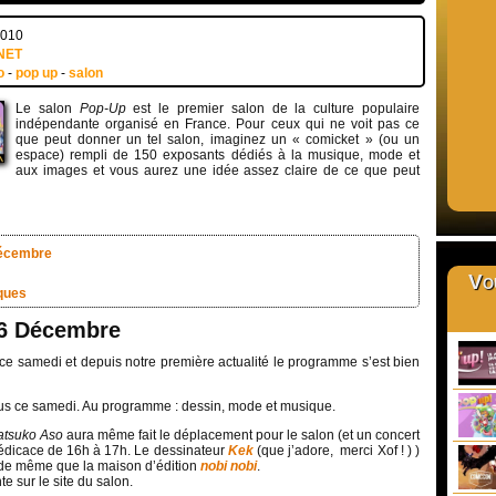
2010
NET
o
-
pop up
-
salon
Le salon
Pop-Up
est le premier salon de la culture populaire
indépendante organisé en France. Pour ceux qui ne voit pas ce
que peut donner un tel salon, imaginez un « comicket » (ou un
espace) rempli de 150 exposants dédiés à la musique, mode et
aux images et vous aurez une idée assez claire de ce que peut
Décembre
Vou
iques
 6 Décembre
ce samedi et depuis notre première actualité le programme s’est bien
us ce samedi. Au programme : dessin, mode et musique.
atsuko Aso
aura même fait le déplacement pour le salon (et un concert
dédicace de 16h à 17h. Le dessinateur
Kek
(que j’adore, merci Xof ! ) )
de même que la maison d’édition
nobi nobi
.
te sur le site du salon.