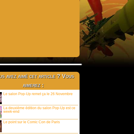
s avez aimé cet article ? Vous
aimerez :
Le salon Pop-Up remet ça le 26 Novembre
La deuxième édition du salon Pop-Up est ce
week-end
Le point sur le Comic Con de Paris