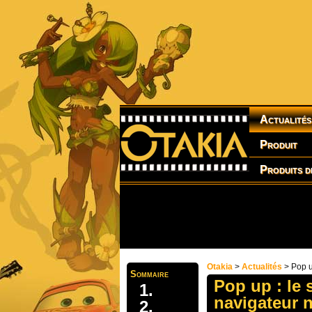
Actualités
Produit
Produits d
Otakia
>
Actualités
> Pop u
Sommaire
Pop up : le 
navigateur n