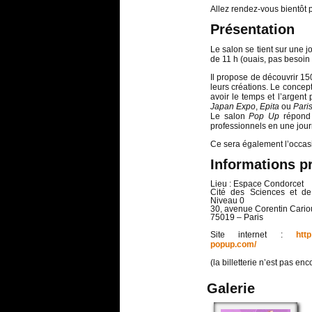
Allez rendez-vous bientôt 
Présentation
Le salon se tient sur une j
de 11 h (ouais, pas besoin 
Il propose de découvrir 1
leurs créations. Le concept
avoir le temps et l’argent
Japan Expo
,
Epita
ou
Pari
Le salon
Pop Up
répond à
professionnels en une jour
Ce sera également l’occas
Informations p
Lieu : Espace Condorcet
Cité des Sciences et de 
Niveau 0
30, avenue Corentin Cario
75019 – Paris
Site internet :
http
popup.com/
(la billetterie n’est pas en
Galerie