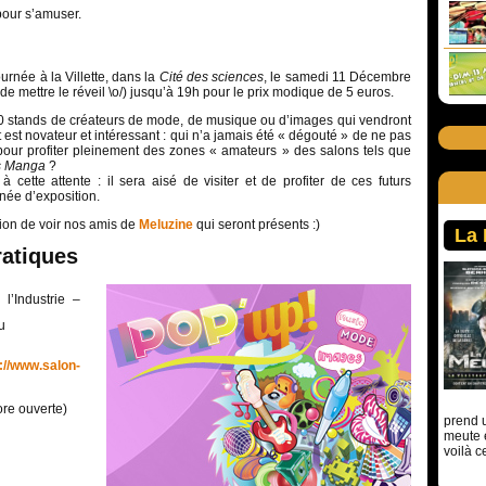
pour s’amuser.
ournée à la Villette, dans la
Cité des sciences
, le samedi 11 Décembre
de mettre le réveil \o/) jusqu’à 19h pour le prix modique de 5 euros.
50 stands de créateurs de mode, de musique ou d’images qui vendront
 est novateur et intéressant : qui n’a jamais été « dégouté » de ne pas
 pour profiter pleinement des zones « amateurs » des salons tels que
s Manga
?
 cette attente : il sera aisé de visiter et de profiter de ces futurs
née d’exposition.
ion de voir nos amis de
Meluzine
qui seront présents :)
La
ratiques
l’Industrie –
u
://www.salon-
core ouverte)
prend u
meute 
voilà c