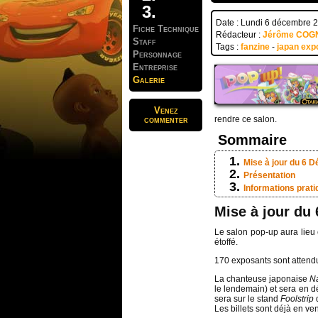
Date : Lundi 6 décembre 
Fiche Technique
Rédacteur :
Jérôme COG
Staff
Tags :
fanzine
-
japan exp
Personnage
Entreprise
Galerie
Venez
commenter
rendre ce salon.
Sommaire
Mise à jour du 6 
Présentation
Informations prat
Mise à jour du
Le salon pop-up aura lieu 
étoffé.
170 exposants sont attend
La chanteuse japonaise
N
le lendemain) et sera en 
sera sur le stand
Foolstrip
Les billets sont déjà en ven