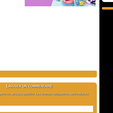
Laisser un commentaire
rie ne sera pas publiée. Les champs obligatoires sont indiqués