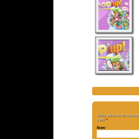
Votre adresse de message
avec
*
Nom
*