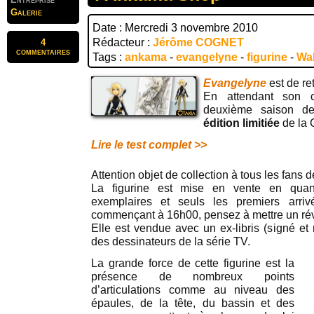
Galerie
Date : Mercredi 3 novembre 2010
Rédacteur :
Jérôme COGNET
4
commentaires
Tags :
ankama
-
evangelyne
-
figurine
-
Wa
Evangelyne
est de ret
En attendant son c
deuxième saison 
édition limitiée
de la 
Lire le test complet >>
Attention objet de collection à tous les fans 
La figurine est mise en vente en quant
exemplaires et seuls les premiers arriv
commençant à 16h00, pensez à mettre un rév
Elle est vendue avec un ex-libris (signé et
des dessinateurs de la série TV.
La grande force de cette figurine est la
présence de nombreux points
d’articulations comme au niveau des
épaules, de la tête, du bassin et des