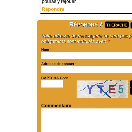
pouras y rejouer
Répondre
Répondre à
therache
Votre adresse de messagerie ne sera pas 
obligatoires sont indiqués avec
*
Nom
*
Adresse de contact
*
CAPTCHA Code
*
Commentaire