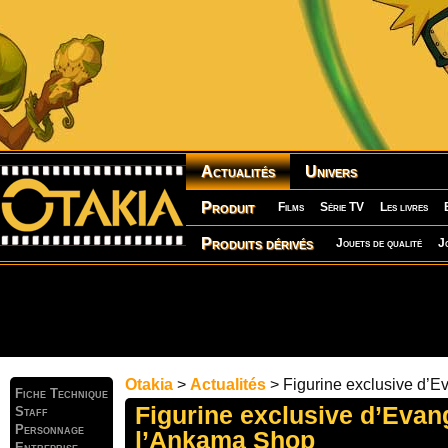
Actualités
Univers
Produit
Films
Série TV
Les livres
Produits dérivés
Jouets de qualité
J
Otakia
>
Actualités
> Figurine exclusive d’
Fiche Technique
Figurine exclusive d’Evan
Staff
Personnage
l’Ankama Shop
Entreprise