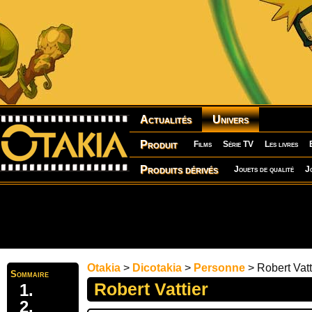
Actualités
Univers
Produit
Films
Série TV
Les livres
Produits dérivés
Jouets de qualité
J
Otakia
>
Dicotakia
>
Personne
> Robert Vatt
Sommaire
Robert Vattier