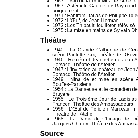
1967 : Jean de la Tour Miracle, série té
1967 : Astérix le Gaulois de Raymond 
uniquement -
1971 : Far from Dallas de Philippe Tol
1972 : L’Œuf, de Jean Herman
1972 : Les Thibault, feuilleton télévisé
1975 : La mise en mains de Sylvain D
Théâtre
1940 : La Grande Catherine de Geo
scène Paulette Pax, Théâtre de l’Œuvr
1946 : Roméo et Jeannette de Jean A
Barsacq, Théâtre de l’Atelier
1947 : L’Invitation au château de Jean
Barsacq, Théâtre de l’Atelier
1949 : Nina de et mise en scène A
Bouffes-Parisiens
1954 : La Danseuse et le comédien de
Bruyère
1955 : Le Troisième Jour de Ladislas
Francen, Théâtre des Ambassadeurs
1956 : L’Œuf de Félicien Marceau, m
Théâtre de l’Atelier
1968 : La Dame de Chicago de Fré
Jacques Charon, Théâtre des Ambass
Source