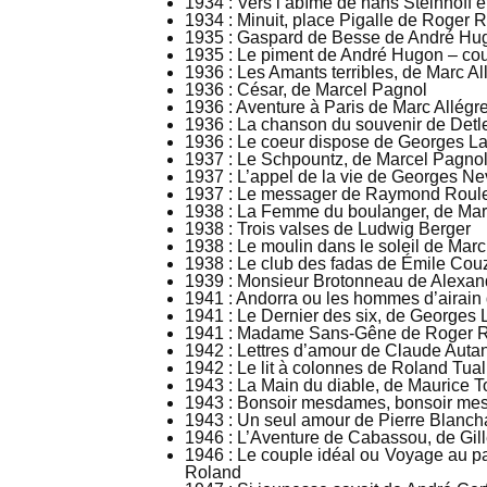
1934 : Vers l’abîme de hans Steinhoff 
1934 : Minuit, place Pigalle de Roger 
1935 : Gaspard de Besse de André Hu
1935 : Le piment de André Hugon – cou
1936 : Les Amants terribles, de Marc Al
1936 : César, de Marcel Pagnol
1936 : Aventure à Paris de Marc Allégre
1936 : La chanson du souvenir de Detle
1936 : Le coeur dispose de Georges 
1937 : Le Schpountz, de Marcel Pagno
1937 : L’appel de la vie de Georges N
1937 : Le messager de Raymond Roul
1938 : La Femme du boulanger, de Mar
1938 : Trois valses de Ludwig Berger
1938 : Le moulin dans le soleil de Marc
1938 : Le club des fadas de Émile Cou
1939 : Monsieur Brotonneau de Alexa
1941 : Andorra ou les hommes d’airain
1941 : Le Dernier des six, de Georges
1941 : Madame Sans-Gêne de Roger 
1942 : Lettres d’amour de Claude Auta
1942 : Le lit à colonnes de Roland Tual
1943 : La Main du diable, de Maurice T
1943 : Bonsoir mesdames, bonsoir mes
1943 : Un seul amour de Pierre Blanch
1946 : L’Aventure de Cabassou, de Gil
1946 : Le couple idéal ou Voyage au p
Roland