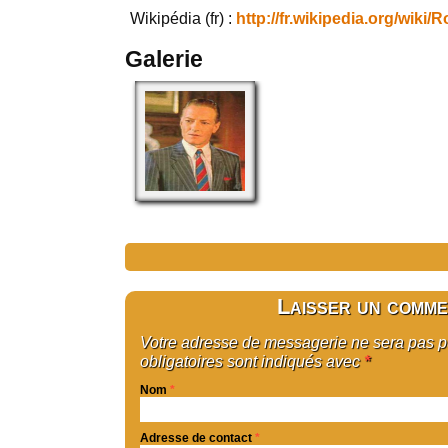
Wikipédia (fr) :
http://fr.wikipedia.org/wiki/
Galerie
Laisser un comme
Votre adresse de messagerie ne sera pas 
obligatoires sont indiqués avec
*
Nom
*
Adresse de contact
*