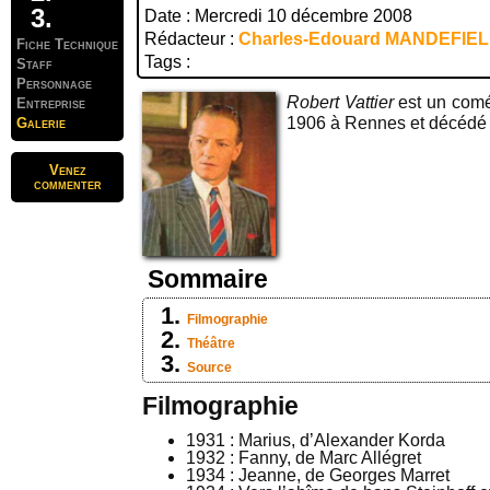
Date : Mercredi 10 décembre 2008
Rédacteur :
Charles-Edouard MANDEFIE
Fiche Technique
Tags :
Staff
Personnage
Robert Vattier
est un comé
Entreprise
1906 à Rennes et décédé 
Galerie
Venez
commenter
Sommaire
Filmographie
Théâtre
Source
Filmographie
1931 : Marius, d’Alexander Korda
1932 : Fanny, de Marc Allégret
1934 : Jeanne, de Georges Marret