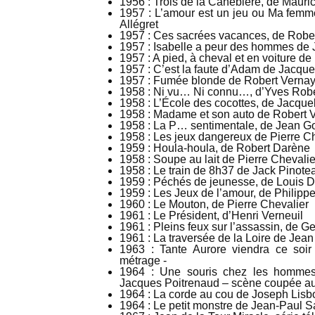
1956 : Trois de la Canebière, de Maur
1957 : L’amour est un jeu ou Ma femm
Allégret
1957 : Ces sacrées vacances, de Robe
1957 : Isabelle a peur des hommes de
1957 : A pied, à cheval et en voiture d
1957 : C’est la faute d’Adam de Jacque
1957 : Fumée blonde de Robert Verna
1958 : Ni vu… Ni connu…, d’Yves Robe
1958 : L’École des cocottes, de Jacque
1958 : Madame et son auto de Robert 
1958 : La P… sentimentale, de Jean G
1958 : Les jeux dangereux de Pierre C
1959 : Houla-houla, de Robert Darène
1958 : Soupe au lait de Pierre Chevalie
1958 : Le train de 8h37 de Jack Pinotea
1959 : Péchés de jeunesse, de Louis 
1959 : Les Jeux de l’amour, de Philipp
1960 : Le Mouton, de Pierre Chevalier
1961 : Le Président, d’Henri Verneuil
1961 : Pleins feux sur l’assassin, de G
1961 : La traversée de la Loire de Jea
1963 : Tante Aurore viendra ce soi
métrage -
1964 : Une souris chez les hommes
Jacques Poitrenaud – scène coupée a
1964 : La corde au cou de Joseph Lis
1964 : Le petit monstre de Jean-Paul 