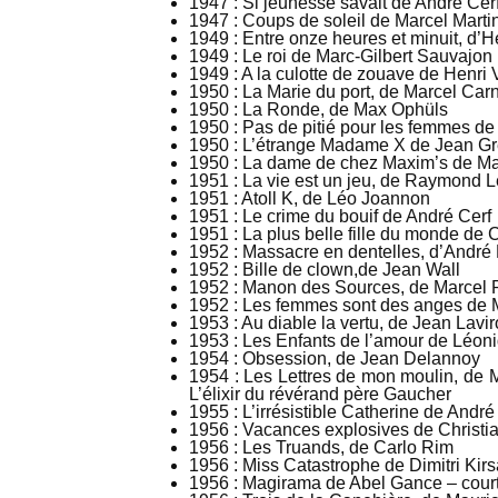
1947 : Si jeunesse savait de André Cer
1947 : Coups de soleil de Marcel Martin
1949 : Entre onze heures et minuit, d’
1949 : Le roi de Marc-Gilbert Sauvajon
1949 : A la culotte de zouave de Henri 
1950 : La Marie du port, de Marcel Car
1950 : La Ronde, de Max Ophüls
1950 : Pas de pitié pour les femmes de
1950 : L’étrange Madame X de Jean Gr
1950 : La dame de chez Maxim’s de Ma
1951 : La vie est un jeu, de Raymond L
1951 : Atoll K, de Léo Joannon
1951 : Le crime du bouif de André Cerf
1951 : La plus belle fille du monde de 
1952 : Massacre en dentelles, d’André
1952 : Bille de clown,de Jean Wall
1952 : Manon des Sources, de Marcel 
1952 : Les femmes sont des anges de 
1953 : Au diable la vertu, de Jean Lavi
1953 : Les Enfants de l’amour de Léo
1954 : Obsession, de Jean Delannoy
1954 : Les Lettres de mon moulin, de 
L’élixir du révérand père Gaucher
1955 : L’irrésistible Catherine de And
1956 : Vacances explosives de Christi
1956 : Les Truands, de Carlo Rim
1956 : Miss Catastrophe de Dimitri Kirs
1956 : Magirama de Abel Gance – court