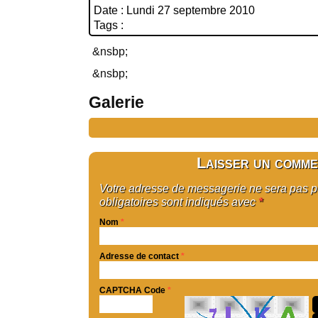
Date : Lundi 27 septembre 2010
Tags :
&nsbp;
&nsbp;
Galerie
Laisser un comme
Votre adresse de messagerie ne sera pas 
obligatoires sont indiqués avec
*
Nom
*
Adresse de contact
*
CAPTCHA Code
*