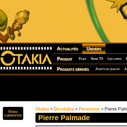
Actualités
Univers
Produit
Films
Série TV
Les livres
Produits dérivés
Jouets de qualité
J
Otakia
>
Dicotakia
>
Personne
> Pierre Pal
Venez
commenter
Pierre Palmade