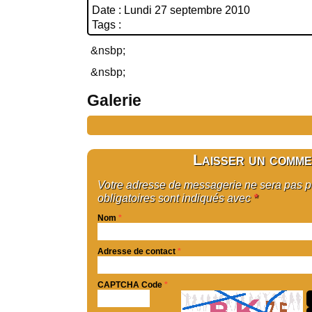
Date : Lundi 27 septembre 2010
Tags :
&nsbp;
&nsbp;
Galerie
Laisser un comme
Votre adresse de messagerie ne sera pas 
obligatoires sont indiqués avec
*
Nom
*
Adresse de contact
*
CAPTCHA Code
*