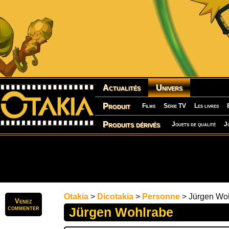
Actualités
Univers
Produit
Films
Série TV
Les livres
Produits dérivés
Jouets de qualité
J
Otakia
>
Dicotakia
>
Personne
> Jürgen Wo
Venez
commenter
Jürgen Wohlrabe