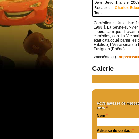
Date : Jeudi 1 janvier 200
Rédacteur :
Charles-Edo
Tags :
Comédien et fantaisiste fr
1998 à La Seyne-sur-Mer 
l’opéra-comique. Il avait
comédies, dont La Vie pari
était catalogué parmi les 
Fataliste, L’Assassinat du 
Pusignan (Rhône).
Wikipédia (fr) :
http://fr.
Galerie
Votre adresse de message
avec
*
Nom
*
Adresse de contact
*