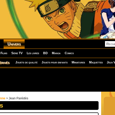
Univers
Films
Série TV
Les livres
BD
Manga
Comics
érivés
Jouets de qualité
Jouets pour enfants
Miniatures
Maquettes
Jeux V
onne
> Jean Parédès
s