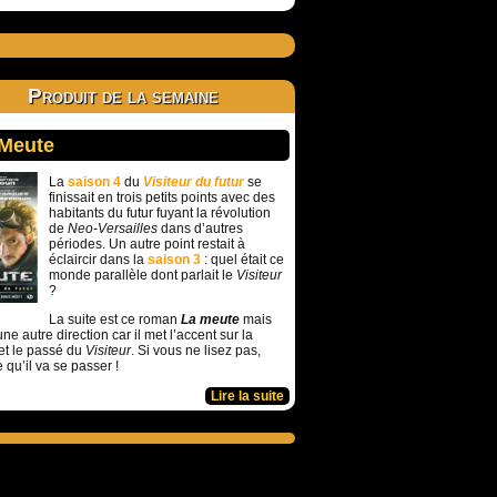
Produit de la semaine
 Meute
La
saison 4
du
Visiteur du futur
se
finissait en trois petits points avec des
habitants du futur fuyant la révolution
de
Neo-Versailles
dans d’autres
périodes. Un autre point restait à
éclaircir dans la
saison 3
: quel était ce
monde parallèle dont parlait le
Visiteur
?
La suite est ce roman
La meute
mais
ne autre direction car il met l’accent sur la
et le passé du
Visiteur
. Si vous ne lisez pas,
e qu’il va se passer !
Lire la suite