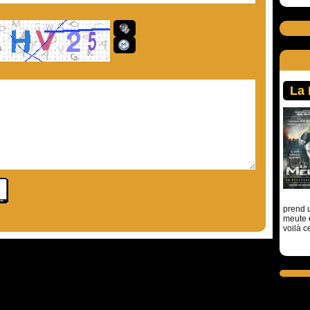
La
prend u
meute 
voilà c