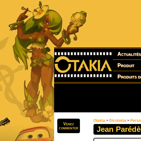
Actualités
Produit
Produits d
Otakia
>
Dicotakia
>
Pers
Venez
Jean Parédè
commenter