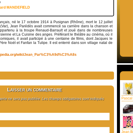
9
uard MANDEFIELD
ançais, né le 17 octobre 1914 à Pusignan (Rhône), mort le 12 juillet
(Var), Jean Parédès avait commencé sa carrière dans la chanson et
 appartenu à la troupe Renaud-Barrault et joué dans de nombreuses
sienne et La Cuisine des anges. Préférant le théâtre au cinéma, où il
comiques, il avait participé à une centaine de films, dont Jacques le
Père Noël et Fanfan la Tulipe. Il est enterré dans son village natal de
wikipedia.org/wiki/Jean_Par%C3%A9d%C3%A8s
Laisser un commentaire
Pascal
rie ne sera pas publiée. Les champs obligatoires sont indiqués
Jean B