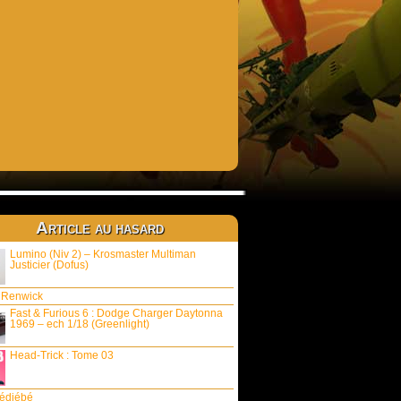
Article au hasard
Lumino (Niv 2) – Krosmaster Multiman
Justicier (Dofus)
 Renwick
Fast & Furious 6 : Dodge Charger Daytonna
1969 – ech 1/18 (Greenlight)
Head-Trick : Tome 03
édiébé