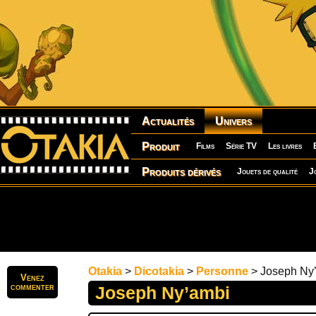
Actualités
Univers
Produit
Films
Série TV
Les livres
Produits dérivés
Jouets de qualité
J
Otakia
>
Dicotakia
>
Personne
> Joseph Ny
Venez
commenter
Joseph Ny’ambi