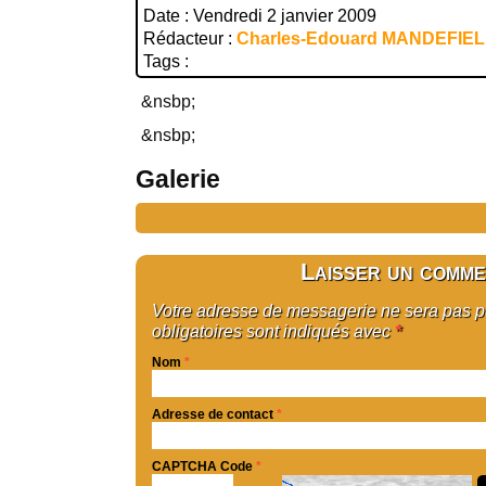
Date : Vendredi 2 janvier 2009
Rédacteur :
Charles-Edouard MANDEFIE
Tags :
&nsbp;
&nsbp;
Galerie
Laisser un comme
Votre adresse de messagerie ne sera pas 
obligatoires sont indiqués avec
*
Nom
*
Adresse de contact
*
CAPTCHA Code
*