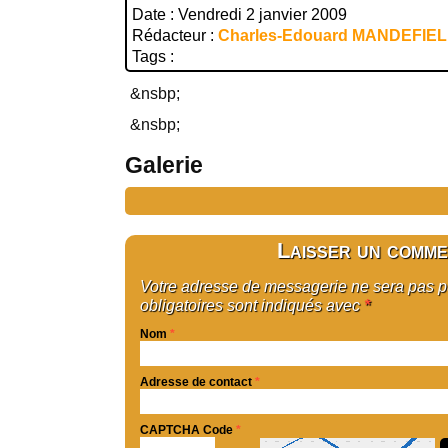
Date : Vendredi 2 janvier 2009
Rédacteur :
Charles-Edouard MANDEFIE
Tags :
&nsbp;
&nsbp;
Galerie
Laisser un comme
Votre adresse de messagerie ne sera pas 
obligatoires sont indiqués avec
*
Nom
*
Adresse de contact
*
CAPTCHA Code
*