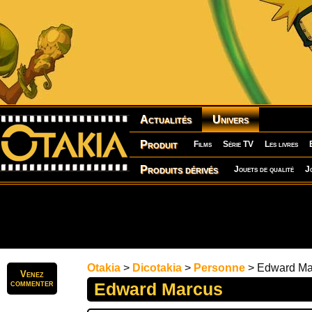
Actualités
Univers
Produit
Films
Série TV
Les livres
Produits dérivés
Jouets de qualité
J
Otakia
>
Dicotakia
>
Personne
> Edward Ma
Venez
commenter
Edward Marcus