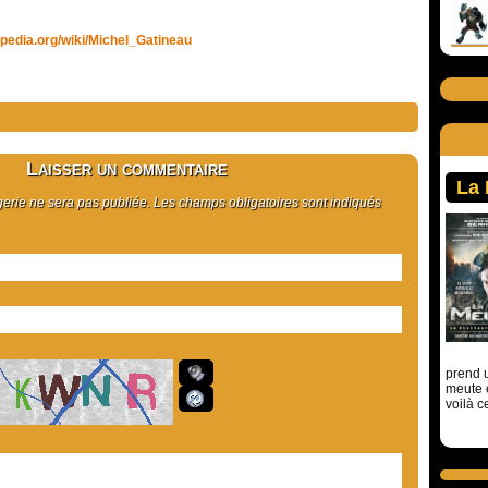
ikipedia.org/wiki/Michel_Gatineau
Laisser un commentaire
La
rie ne sera pas publiée. Les champs obligatoires sont indiqués
prend u
meute 
voilà c