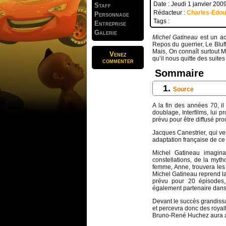
Date : Jeudi 1 janvier 200
Staff
Rédacteur :
Charles-Edo
Personnage
Tags :
Entreprise
Galerie
Michel Gatineau
est un ac
Repos du guerrier, Le Bluff
Mais, On connaît surtout 
Venez
qu’il nous quitte des suites
commenter
Sommaire
Source
A la fin des années 70, i
doublage, Interfilms, lui 
prévu pour être diffusé p
Jacques Canestrier, qui v
adaptation française de c
Michel Gatineau imagina
constellations, de la myth
femme, Anne, trouvera les
Michel Gatineau reprend la
prévu pour 20 épisodes,
également partenaire dans 
Devant le succès grandissa
et percevra donc des royalt
Bruno-René Huchez aura aus