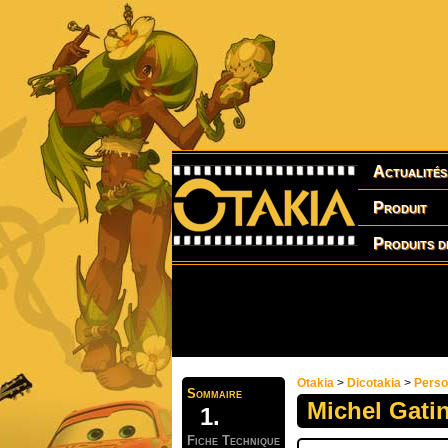
Actualités
Produit
Produits d
Otakia
>
Dicotakia
>
Pers
Sommaire
Michel Gati
Fiche Technique