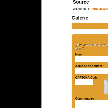
Source
Wikipédia (fr) :
http://fr.w
Galerie
Votre adresse de message
avec
*
Nom
*
Adresse de contact
*
CAPTCHA Code
*
Commentaire