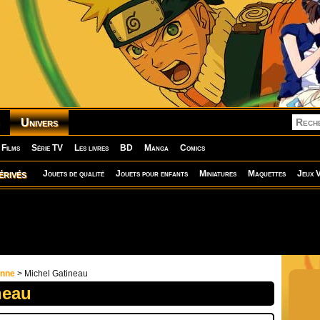
Univers
Films
Série TV
Les livres
BD
Manga
Comics
érivés
Jouets de qualité
Jouets pour enfants
Miniatures
Maquettes
Jeux V
onne
> Michel Gatineau
neau