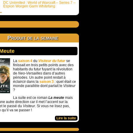
DC Unlimited : World of Warcraft – Series 7 –
Espion Worgen Garm Whitefang
Produit de la semaine
 Meute
La
saison 4
du
Visiteur du futur
se
finissait en trois petits points avec des
habitants du futur fuyant la révolution
de
Neo-Versailles
dans d’autres
périodes. Un autre point restait à
éclaircir dans la
saison 3
: quel était ce
monde parallèle dont parlait le
Visiteur
?
La suite est ce roman
La meute
mais
ne autre direction car il met l’accent sur la
et le passé du
Visiteur
. Si vous ne lisez pas,
e qu’il va se passer !
Lire la suite