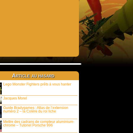
Article au hasard
Lego Monster Fighters prêts à vous hanter
Jacques Morel
Guide Bradygames : Atlas de l’extension
numéro 2 – la Colère du roi liche
Mettre des cadrans de compteur aluminium-
chrome – Tutoriel Porsche 996