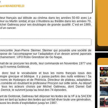
9
uard MANDEFIELD
teur français qui débute au cinéma dans les années 50-60 avec Le
eur ou Martin soldat, et qui s’illustrera au théâtre dans les années 70.
Michel Gatineau pour ses doublages de grande qualité. C’est en 1989,
 d’un cancer.
l rencontre Jean-Pierre Steimer. Steimer qui possède une société de
propose de l’accompagner sur l’adaptation d’un dessin animé japonais
rochainement : UFO Robo Grendizer de Go Nagai.
enait de se procurer les droits, leur commande en Novembre 1977 une
e qu’il nomma Goldorak.
 donc tout le vocabulaire et tous les noms français issus des
ologie grecque et biblique. Il y passa parfois des nuits entières ! Sa
 noms de Hydargos et de Phénicia. Directeur de plateau, adaptateur,
 comédie en doublant le professeur Procyon sur cette série. Au départ
 tous les acteurs choisis par Michel Gatineau, dont Daniel Gall
Derrick, le suivront jusqu’au bout des 74 épisodes.
nt de Goldorak, Gatineau fait déposer les textes de la VF à la SACEM
ies en tant qu’auteur des textes qui ont fait rêver toute une génération.
si les droits d’exploitation jusqu’en 1987.