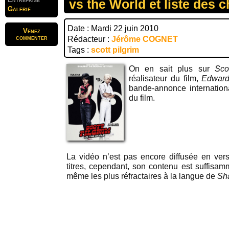
vs the World et liste des 
Galerie
Date : Mardi 22 juin 2010
Venez
commenter
Rédacteur :
Jérôme COGNET
Tags :
scott pilgrim
On en sait plus sur
Sco
réalisateur du film,
Edward
bande-annonce internation
du film.
La vidéo n’est pas encore diffusée en ver
titres, cependant, son contenu est suffisamm
même les plus réfractaires à la langue de
Sh