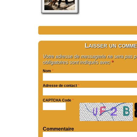
Laisser un comme
Votre adresse de messagerie ne sera pas 
obligatoires sont indiqués avec
*
Nom
*
Adresse de contact
*
CAPTCHA Code
*
Commentaire