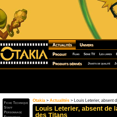
Actualités
Univers
Produit
Films
Série TV
Les livres
Produits dérivés
Jouets de qualité
J
Otakia
>
Actualités
> Louis Leterier, absent d
Fiche Technique
Louis Leterier, absent de 
Staff
Personnage
des Titans
Entreprise