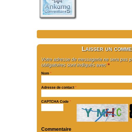
Laisser un comme
Votre adresse de messagerie ne sera pas 
obligatoires sont indiqués avec
*
Nom
*
Adresse de contact
*
CAPTCHA Code
*
Commentaire