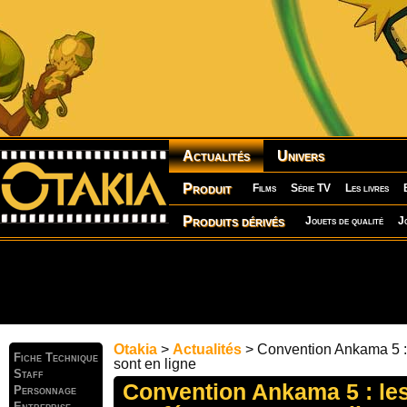
Actualités
Univers
Produit
Films
Série TV
Les livres
Produits dérivés
Jouets de qualité
J
Otakia
>
Actualités
> Convention Ankama 5 : 
Fiche Technique
sont en ligne
Staff
Convention Ankama 5 : le
Personnage
Entreprise