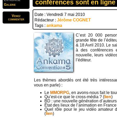
conférences sont en ligne
Galerie
Date : Vendredi 7 mai 2010
Venez
commenter
Rédacteur :
Jérôme COGNET
Tags :
ankama
C’est 20 000 person
grande fête de l’édit
& 18 Avril 2010. Le sa
à des conférences e
nouvelle, leurs vidéos
l’éditeur.
Les thèmes abordés ont été très intéressan
vous en parle) :
Le
MMORPG
, en avons-nous fait le tour
Qu’est-ce que le cross-média ? (
lien
)
BD : une nouvelle génération d’auteurs 
État des lieux de l’animation en France
Quel rôle pour le jeu vidéo amateur d
(
lien
)