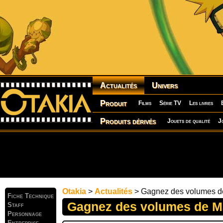
Actualités
Univers
Produit
Films
Série TV
Les livres
Produits dérivés
Jouets de qualité
J
Otakia
>
Actualités
> Gagnez des volumes d
Fiche Technique
Gagnez des volumes de M
Staff
Personnage
Entreprise