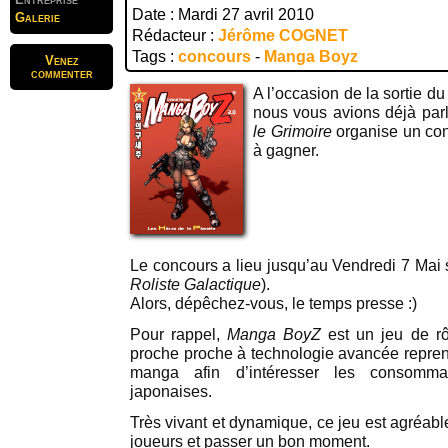
Date : Mardi 27 avril 2010
Galerie
Rédacteur :
Jérôme COGNET
Tags :
concours
-
Manga Boyz
Venez
commenter
A l’occasion de la sortie d
nous vous avions déjà par
le Grimoire
organise un con
à gagner.
Le concours a lieu jusqu’au Vendredi 7 Mai s
Roliste Galactique
).
Alors, dépêchez-vous, le temps presse :)
Pour rappel,
Manga BoyZ
est un jeu de rô
proche proche à technologie avancée repren
manga afin d’intéresser les consomma
japonaises.
Très vivant et dynamique, ce jeu est agréabl
joueurs et passer un bon moment.