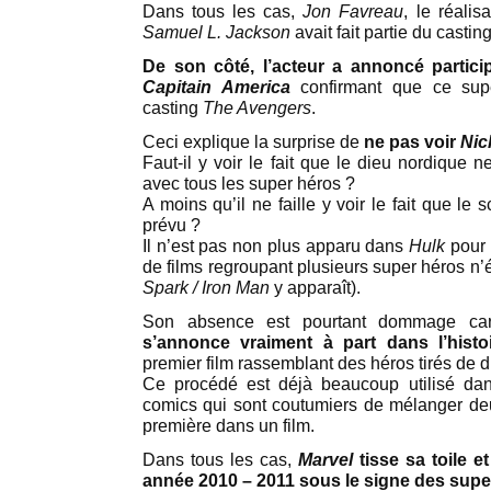
Dans tous les cas,
Jon Favreau
, le réali
Samuel L. Jackson
avait fait partie du castin
De son côté, l’acteur a annoncé partic
Capitain America
confirmant que ce su
casting
The Avengers
.
Ceci explique la surprise de
ne pas voir
Nic
Faut-il y voir le fait que le dieu nordique ne
avec tous les super héros ?
A moins qu’il ne faille y voir le fait que le 
prévu ?
Il n’est pas non plus apparu dans
Hulk
pour 
de films regroupant plusieurs super héros n’
Spark / Iron Man
y apparaît).
Son absence est pourtant dommage c
s’annonce vraiment à part dans l’hist
premier film rassemblant des héros tirés de d
Ce procédé est déjà beaucoup utilisé dan
comics qui sont coutumiers de mélanger de
première dans un film.
Dans tous les cas,
Marvel
tisse sa toile 
année 2010 – 2011 sous le signe des supe