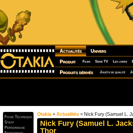
Actualités
Univers
Produit
Films
Série TV
Les livres
Produits dérivés
Jouets de qualité
J
Otakia
>
Actualités
> Nick Fury (Samuel L. J
Fiche Technique
Nick Fury (Samuel L. Jack
Staff
Personnage
Thor
Entreprise