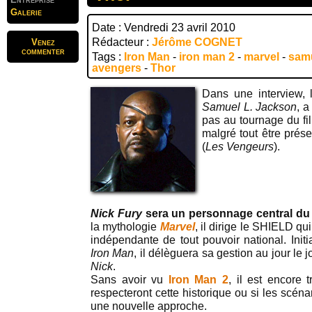
Galerie
Date : Vendredi 23 avril 2010
Rédacteur :
Jérôme COGNET
Venez
commenter
Tags :
Iron Man
-
iron man 2
-
marvel
-
samu
avengers
-
Thor
Dans une interview, 
Samuel L. Jackson
, a
pas au tournage du f
malgré tout être prése
(
Les Vengeurs
).
Nick Fury
sera un personnage central du
la mythologie
Marvel
, il dirige le SHIELD q
indépendante de tout pouvoir national. Init
Iron Man
, il délèguera sa gestion au jour le 
Nick
.
Sans avoir vu
Iron Man 2
, il est encore t
respecteront cette historique ou si les scén
une nouvelle approche.