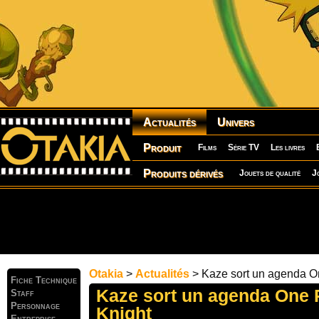
Actualités
Univers
Produit
Films
Série TV
Les livres
Produits dérivés
Jouets de qualité
J
Otakia
>
Actualités
> Kaze sort un agenda O
Fiche Technique
Kaze sort un agenda One 
Staff
Personnage
Knight
Entreprise