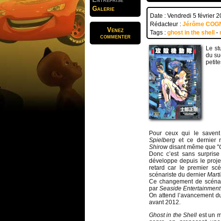
Galerie
Date : Vendredi 5 février 
Rédacteur :
Jérôme COG
Venez
Tags :
ghost in the shell
-
commenter
Le st
du su
petite
Pour ceux qui le savent
Spielberg
et ce dernier 
Shirow
disant même que "
Donc c’est sans surpris
développe depuis le proje
retard car le premier sc
scénariste du dernier
Mart
Ce changement de scénari
par
Seaside Entertainment
On attend l’avancement du
avant 2012.
Ghost in the Shell
est un m