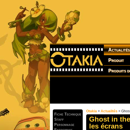
Actualités
Produit
Produits d
Otakia
>
Actualités
> Ghost
Fiche Technique
Ghost in the
Staff
les écrans
Personnage
Entreprise