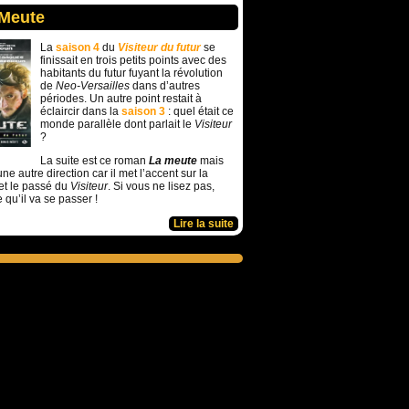
 Meute
La
saison 4
du
Visiteur du futur
se
finissait en trois petits points avec des
habitants du futur fuyant la révolution
de
Neo-Versailles
dans d’autres
périodes. Un autre point restait à
éclaircir dans la
saison 3
: quel était ce
monde parallèle dont parlait le
Visiteur
?
La suite est ce roman
La meute
mais
ne autre direction car il met l’accent sur la
et le passé du
Visiteur
. Si vous ne lisez pas,
e qu’il va se passer !
Lire la suite