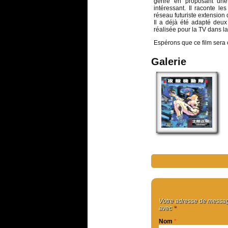
genre en proposant une 
intéressant. Il raconte l
réseau futuriste extension 
Il a déjà été adapté deux
réalisée pour la TV dans l
Espérons que ce film sera 
Galerie
Votre adresse de message
avec
*
Nom
*