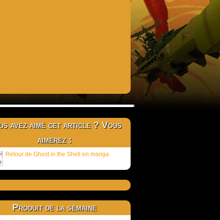
s avez aimé cet article ? Vous
aimerez :
Retour de Ghost in the Shell en manga
Produit de la semaine