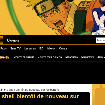
Univers
Films
Série TV
Les livres
BD
Manga
Comics
érivés
Jouets de qualité
Jouets pour enfants
Miniatures
Maquettes
Jeux V
 in the shell bientôt de nouveau sur les écrans
 shell bientôt de nouveau sur