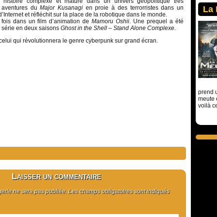
histoire complexe et mature dans un univers géopolitique très
es aventures du
Major Kusanagi
en proie à des terrorristes dans un
La
d’Internet et réfléchit sur la place de la robotique dans le monde.
 fois dans un film d’animation de
Mamoru Oshii
. Une prequel a été
a série en deux saisons
Ghost in the Shell – Stand Alone Complexe
.
celui qui révolutionnera le genre cyberpunk sur grand écran.
prend u
meute 
voilà c
Laisser un commentaire
rie ne sera pas publiée. Les champs obligatoires sont indiqués