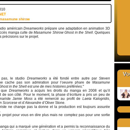
2010
NET
masamune shirow
udio américain
Dreamworks
prépare une adaptation en animation 3D
ccès manga culte de
Masamune Shirow
Ghost in the Shell
. Quelques
s précisions sur le projet.
Vou
 pas, le studio
Dreamworks
a été fondé entre autre par
Steven
ne cache pas son admiration pour l’oeuvre phare de
Masamune
Ghost in the Shell est une de mes histoires préférées.
"
e que
Dreamworks
a acquis les droits du manga en 2008 et qu’il
t de son côté. Pour le moment, la phase d’écriture a pris un peu de
énariste
Jamie Moss
a été remercié au profit de
Laeta Kalogridis
,
in Scorcese
et d’
Alexandre
d’Oliver Stone.
ste ne change pas la donne et la production est toujours assurée
.
 projet pour vous en dire plus mais ne comptez pas pour une sortie
anga qui a marqué une génération et a permis la reconnaissance du