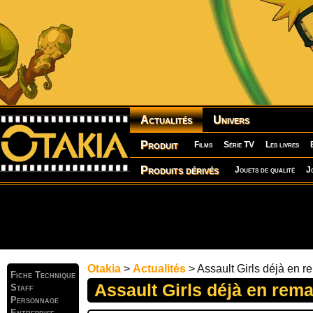
Actualités
Univers
Produit
Films
Série TV
Les livres
Produits dérivés
Jouets de qualité
J
Otakia
>
Actualités
> Assault Girls déjà en 
Fiche Technique
Assault Girls déjà en rem
Staff
Personnage
Entreprise