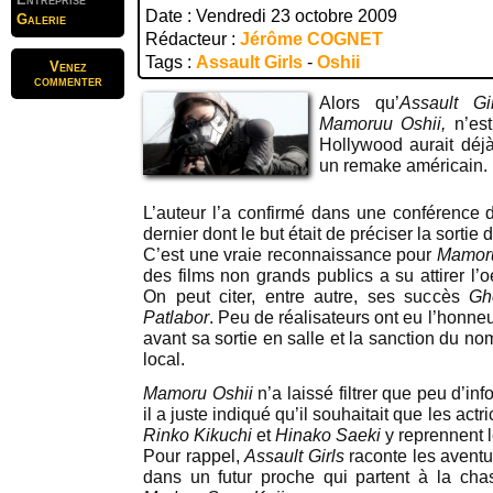
Date : Vendredi 23 octobre 2009
Galerie
Rédacteur :
Jérôme COGNET
Tags :
Assault Girls
-
Oshii
Venez
commenter
Alors qu’
Assault Gir
Mamoruu Oshii,
n’est
Hollywood aurait déjà
un remake américain.
L’auteur l’a confirmé dans une conférence d
dernier dont le but était de préciser la sortie d
C’est une vraie reconnaissance pour
Mamoru
des films non grands publics a su attirer l’o
On peut citer, entre autre, ses succès
Gh
Patlabor
. Peu de réalisateurs ont eu l’honneu
avant sa sortie en salle et la sanction du n
local.
Mamoru Oshii
n’a laissé filtrer que peu d’i
il a juste indiqué qu’il souhaitait que les actr
Rinko Kikuchi
et
Hinako Saeki
y reprennent l
Pour rappel,
Assault Girls
raconte les aventur
dans un futur proche qui partent à la cha