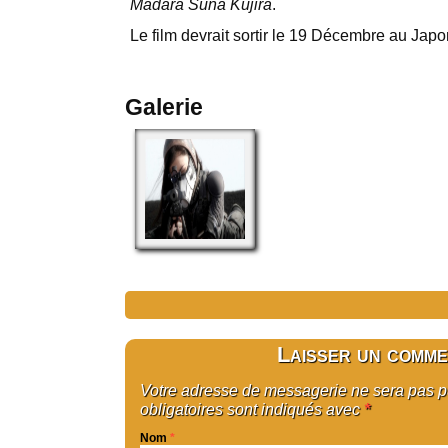
Madara Suna Kujira
.
Le film devrait sortir le 19 Décembre au Japo
Galerie
Laisser un comme
Votre adresse de messagerie ne sera pas 
obligatoires sont indiqués avec
*
Nom
*