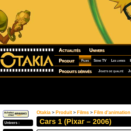
Actualités
Univers
Produit
Films
Série TV
Les livres
Produits dérivés
Jouets de qualité
J
Otakia
>
Produit
>
Films
>
Film d'animation
Cars 1 (Pixar – 2006)
Univers :