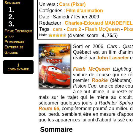
Sommaire
Univers :
Cars (Pixar)
Catégories :
Film d'animation
Date : Samedi 7 février 2009
Rédacteur :
Charles-Edouard MANDEFIE
Tags :
cars
-
Cars 2
-
Flash McQueen
-
Pix
Fiche Technique
Note :
(
4
votes, score :
4, 75
/5)
Staff
Personnage
Sorti en 2006,
Cars : Qua
Entreprise
Québec) est un film d’ani
Galerie
réalisé par
John Lasseter
e
1
Flash McQueen
(
Lightin
commentaire
voiture de course qui ne rê
premier
Rookie
(débutant) 
Piston Cup
, une célèbre co
à ce but ultime, il lui reste
mais sur le trajet qui le mène au circuit
séjourner quelques jours à
Radiator Spring
Route 66
, complètement paumé au milieu du
trou perdu semblent être en mesure d’appo
que les apparences lui ont d’abord laissé cro
Sommaire