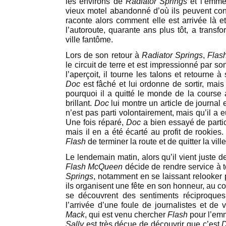
les environs de
Radiator Springs
et l’emm
vieux motel abandonné d’où ils peuvent co
raconte alors comment elle est arrivée là e
l’autoroute, quarante ans plus tôt, a transf
ville fantôme.
Lors de son retour à
Radiator Springs
,
Flas
le circuit de terre et est impressionné par s
l’aperçoit, il tourne les talons et retourne 
Doc
est fâché et lui ordonne de sortir, mai
pourquoi il a quitté le monde de la course a
brillant.
Doc
lui montre un article de journal e
n’est pas parti volontairement, mais qu’il a
Une fois réparé,
Doc
a bien essayé de parti
mais il en a été écarté au profit de rookies
Flash
de terminer la route et de quitter la ville
Le lendemain matin, alors qu’il vient juste de
Flash
McQueen
décide de rendre service à t
Springs
, notamment en se laissant relooker
ils organisent une fête en son honneur, au c
se découvrent des sentiments réciproques
l’arrivée d’une foule de journalistes et de 
Mack
, qui est venu chercher
Flash
pour l’emm
Sally
est très déçue de découvrir que c’est