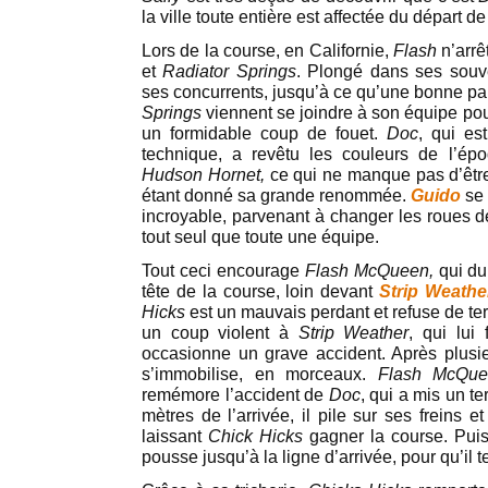
la ville toute entière est affectée du départ d
Lors de la course, en Californie,
Flash
n’arrê
et
Radiator Springs
. Plongé dans ses souven
ses concurrents, jusqu’à ce qu’une bonne pa
Springs
viennent se joindre à son équipe pour
un formidable coup de fouet.
Doc
, qui es
technique, a revêtu les couleurs de l’épo
Hudson Hornet,
ce qui ne manque pas d’êtr
étant donné sa grande renommée.
Guido
se
incroyable, parvenant à changer les roues 
tout seul que toute une équipe.
Tout ceci encourage
Flash McQueen,
qui du
tête de la course, loin devant
Strip Weathe
Hicks
est un mauvais perdant et refuse de ter
un coup violent à
Strip Weather
, qui lui 
occasionne un grave accident. Après plusi
s’immobilise, en morceaux.
Flash McQu
remémore l’accident de
Doc
, qui a mis un t
mètres de l’arrivée, il pile sur ses freins et
laissant
Chick Hicks
gagner la course. Puis 
pousse jusqu’à la ligne d’arrivée, pour qu’il 