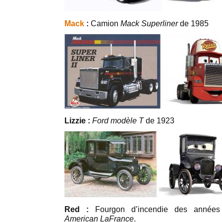
Mack
:
Camion
Mack Superliner
de 1985
Lizzie :
Ford modèle T
de 1923
Red :
Fourgon d’incendie des années
American LaFrance
.