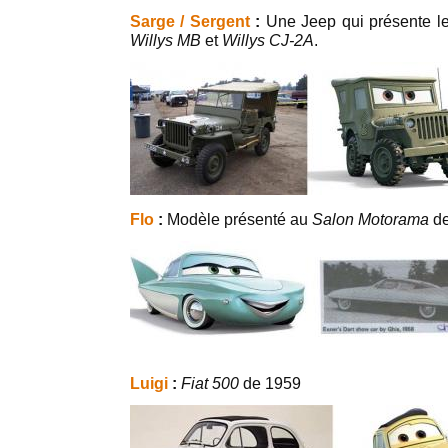
Sarge / Sergent
:
Une Jeep qui présente le
Willys MB
et
Willys CJ-2A
.
Flo
:
Modèle présenté au
Salon Motorama
de
Luigi
:
Fiat 500
de 1959