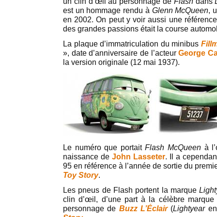
un clin d’œil au personnage de
Flash
dans
est un hommage rendu à
Glenn McQueen
, 
en 2002. On peut y voir aussi une référenc
des grandes passions était la course automob
La plaque d’immatriculation du minibus
Fill
», date d’anniversaire de l’acteur
George Ca
la version originale (12 mai 1937).
Le numéro que portait
Flash McQueen
à l’
naissance de
John Lasseter
. Il a cependa
95 en référence à l’année de sortie du premie
Toy Story
.
Les pneus de Flash portent la marque
Ligh
clin d’œil, d’une part à la célèbre marqu
personnage de
Buzz L’Éclair
(
Lightyear
en 