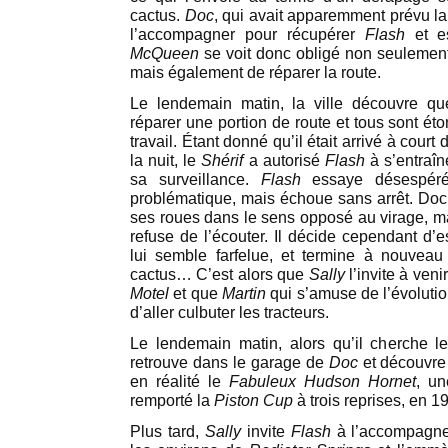
cactus.
Doc
, qui avait apparemment prévu 
l’accompagner pour récupérer
Flash
et es
McQueen
se voit donc obligé non seulement 
mais également de réparer la route.
Le lendemain matin, la ville découvre q
réparer une portion de route et tous sont ét
travail. Étant donné qu’il était arrivé à cour
la nuit, le
Shérif
a autorisé
Flash
à s’entraîne
sa surveillance.
Flash
essaye désespéré
problématique, mais échoue sans arrêt. Doc 
ses roues dans le sens opposé au virage, m
refuse de l’écouter. Il décide cependant d’e
lui semble farfelue, et termine à nouveau
cactus… C’est alors que
Sally
l’invite à veni
Motel
et que
Martin
qui s’amuse de l’évolutio
d’aller culbuter les tracteurs.
Le lendemain matin, alors qu’il cherche 
retrouve dans le garage de
Doc
et découvre
en réalité le
Fabuleux Hudson Hornet
, un
remporté la
Piston Cup
à trois reprises, en 1
Plus tard,
Sally
invite
Flash
à l’accompagne