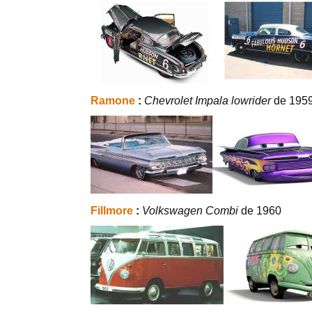
Ramone
:
Chevrolet Impala lowrider
de 195
Fillmore
:
Volkswagen Combi
de 1960