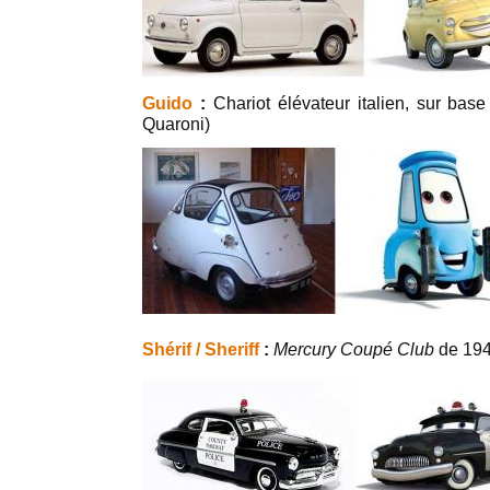
Guido
:
Chariot élévateur italien, sur bas
Quaroni)
Shérif / Sheriff
:
Mercury Coupé Club
de 19