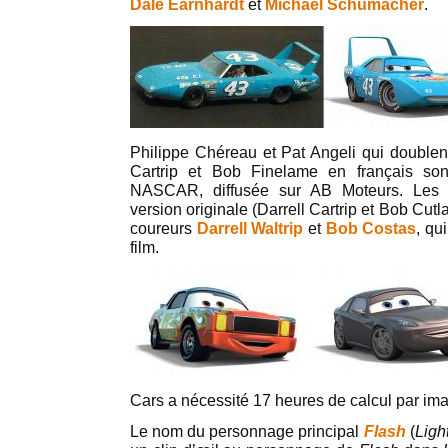
Dale Earnhardt
et
Michael Schumacher
.
Philippe Chéreau et Pat Angeli qui doublen
Cartrip et Bob Finelame en français so
NASCAR, diffusée sur AB Moteurs. Les
version originale (Darrell Cartrip et Bob Cutl
coureurs
Darrell Waltrip
et
Bob Costas
, qu
film.
Cars a nécessité 17 heures de calcul par i
Le nom du personnage principal
Flash
(
Ligh