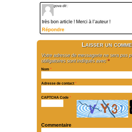
gova
dit :
très bon article ! Merci à l’auteur !
Répondre
Laisser un comme
Votre adresse de messagerie ne sera pas 
obligatoires sont indiqués avec
*
Nom
*
Adresse de contact
*
CAPTCHA Code
*
Commentaire