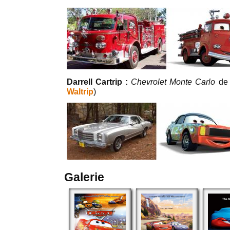
Darrell Cartrip :
Chevrolet Monte Carlo
de 
Waltrip
)
Galerie