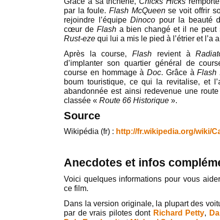
Grâce à sa tricherie,
Chicks Hicks
remporte
par la foule.
Flash McQueen
se voit offrir 
rejoindre l’équipe
Dinoco
pour la beauté d
cœur de
Flash
a bien changé et il ne peut 
Rust-eze
qui lui a mis le pied à l’étrier et l’a 
Après la course,
Flash
revient à
Radiat
d’implanter son quartier général de cour
course en hommage à
Doc
. Grâce à
Flash
boum touristique, ce qui la revitalise, et 
abandonnée est ainsi redevenue une route m
classée «
Route 66 Historique
».
Source
Wikipédia (fr) :
http://fr.wikipedia.org/wiki/
Anecdotes et infos complém
Voici quelques informations pour vous aider 
ce film.
Dans la version originale, la plupart des vo
par de vrais pilotes dont
Richard Petty
,
Dar