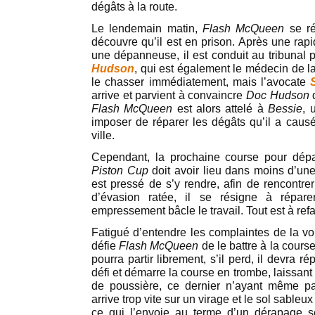
dégâts à la route.
Le lendemain matin,
Flash McQueen
se ré
découvre qu’il est en prison. Après une ra
une dépanneuse, il est conduit au tribunal 
Hudson
, qui est également le médecin de la
le chasser immédiatement, mais l’avocate
arrive et parvient à convaincre
Doc Hudson
d
Flash McQueen
est alors attelé à
Bessie
, 
imposer de réparer les dégâts qu’il a causé
ville.
Cependant, la prochaine course pour dépa
Piston Cup
doit avoir lieu dans moins d’un
est pressé de s’y rendre, afin de rencontre
d’évasion ratée, il se résigne à répar
empressement bâcle le travail. Tout est à refa
Fatigué d’entendre les complaintes de la vo
défie
Flash McQueen
de le battre à la cours
pourra partir librement, s’il perd, il devra ré
défi et démarre la course en trombe, laissant
de poussière, ce dernier n’ayant même 
arrive trop vite sur un virage et le sol sableu
ce qui l’envoie au terme d’un dérapage s